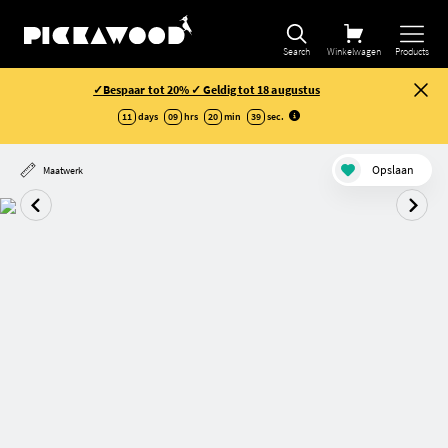
Search
Winkelwagen
Products
✓Bespaar tot 20% ✓ Geldig tot 18 augustus
11
days
09
hrs
20
min
39
sec
.
Opslaan
Maatwerk