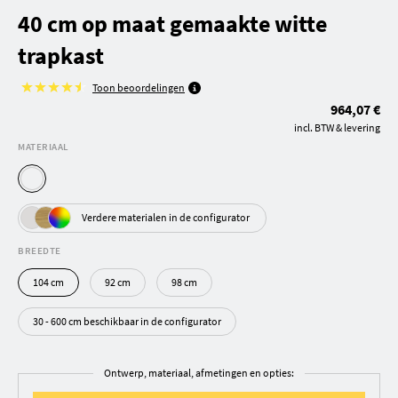
40 cm op maat gemaakte witte
trapkast
Toon beoordelingen
964,07 €
incl. BTW & levering
MATERIAAL
Verdere materialen in de configurator
BREEDTE
104 cm
92 cm
98 cm
30 - 600 cm beschikbaar in de configurator
Ontwerp, materiaal, afmetingen en opties: