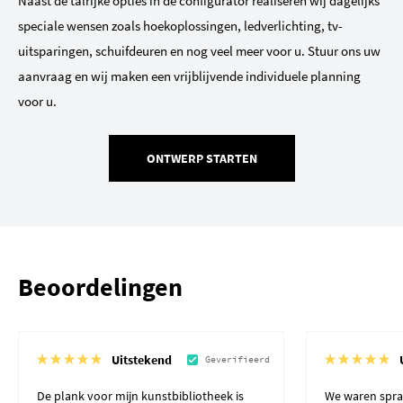
Naast de talrijke opties in de configurator realiseren wij dagelijks
speciale wensen zoals hoekoplossingen, ledverlichting, tv-
uitsparingen, schuifdeuren en nog veel meer voor u. Stuur ons uw
aanvraag en wij maken een vrijblijvende individuele planning
voor u.
ONTWERP STARTEN
Beoordelingen
Uitstekend
Geverifieerd
De plank voor mijn kunstbibliotheek is
We waren spra