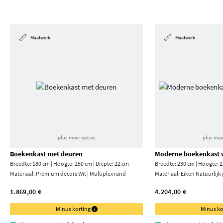
Maatwerk
Maatwerk
plus meer opties
plus mee
Boekenkast met deuren
Moderne boekenkast v
Breedte: 180 cm | Hoogte: 250 cm | Diepte: 22 cm
Breedte: 230 cm | Hoogte: 2
Materiaal:
Premium decors Wit | Multiplex rand
Materiaal:
Eiken Natuurlijk
1.869,00 €
4.204,00 €
Minus korting
Minus ko