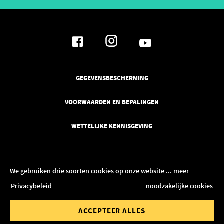
GEGEVENSBESCHERMING
VOORWAARDEN EN BEPALINGEN
WETTELIJKE KENNISGEVING
We gebruiken drie soorten cookies op onze website
... meer
Privacybeleid
noodzakelijke cookies
© 2026 Pickawood Nederland
waarde van
Bestelwaarde tot
ACCEPTEER ALLES
BEWERKEN IN CONFIGURATOR
00 €
1.500,00 €