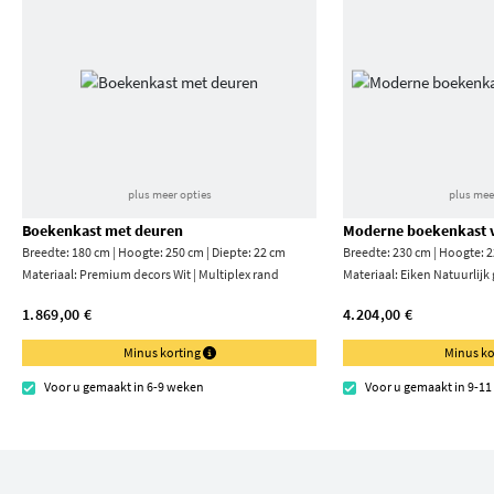
plus meer opties
plus mee
Boekenkast met deuren
Moderne boekenkast v
Breedte: 180 cm | Hoogte: 250 cm | Diepte: 22 cm
Breedte: 230 cm | Hoogte: 2
Materiaal:
Premium decors Wit | Multiplex rand
Materiaal:
Eiken Natuurlijk
1.869,00 €
4.204,00 €
Minus korting
Minus ko
Voor u gemaakt in 6-9 weken
Voor u gemaakt in 9-1