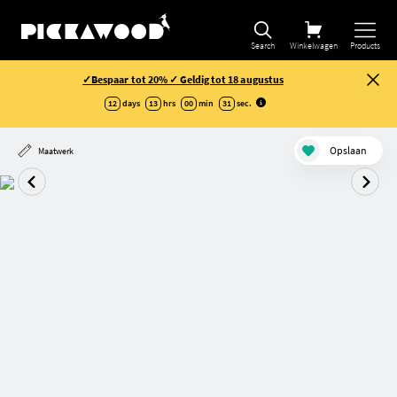
Search
Winkelwagen
Products
✓Bespaar tot 20% ✓ Geldig tot 18 augustus
12
days
13
hrs
00
min
30
sec
.
Opslaan
Maatwerk