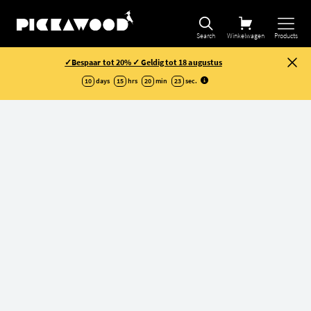
Search
Winkelwagen
Products
✓Bespaar tot 20% ✓ Geldig tot 18 augustus
10
days
15
hrs
20
min
23
sec
.