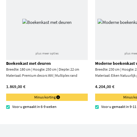
plus meer opties
plus mee
Boekenkast met deuren
Moderne boekenkast v
Breedte: 180 cm | Hoogte: 250 cm | Diepte: 22 cm
Breedte: 230 cm | Hoogte: 2
Materiaal:
Premium decors Wit | Multiplex rand
Materiaal:
Eiken Natuurlijk
1.869,00 €
4.204,00 €
Minus korting
Minus ko
Voor u gemaakt in 6-9 weken
Voor u gemaakt in 9-1