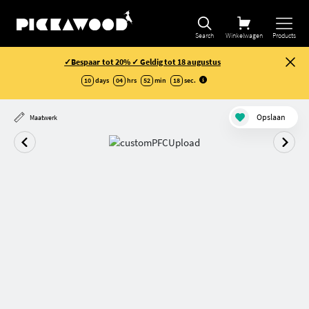
Search
Winkelwagen
Products
✓Bespaar tot 20% ✓ Geldig tot 18 augustus
10
days
04
hrs
52
min
18
sec
.
Opslaan
Maatwerk