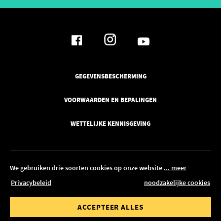
GEGEVENSBESCHERMING
VOORWAARDEN EN BEPALINGEN
WETTELIJKE KENNISGEVING
We gebruiken drie soorten cookies op onze website
... meer
Privacybeleid
noodzakelijke cookies
© 2026 Pickawood Nederland
waarde van
Bestelwaarde tot
ACCEPTEER ALLES
BEWERKEN IN CONFIGURATOR
00 €
1.500,00 €