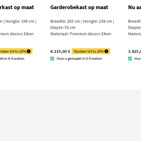
rkast op maat
Garderobekast op maat
Nu a
m | Hoogte: 196 cm |
Breedte: 265 cm | Hoogte: 238 cm |
Breedt
Diepte: 55 cm
Diepte
mium decors Eiken
Materiaal:
Premium decors Eiken
Materi
4.219,00 €
3.825,
slaan tot tu 20%
Opslaan tot tu 20%
kt in 6-9 weken
Voor u gemaakt in 6-9 weken
Voo