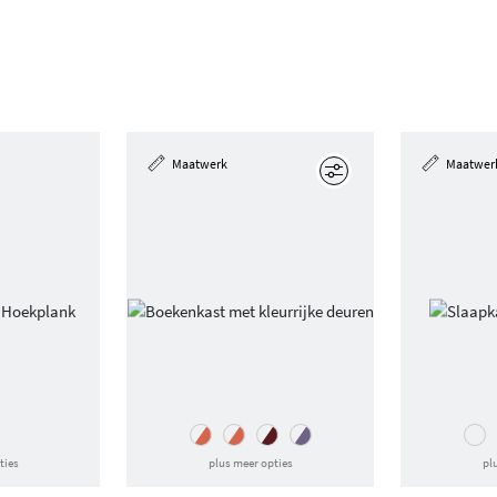
Maatwerk
Maatwer
Edit
ties
plus meer opties
pl