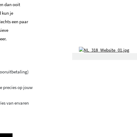
en dan ooit
 kun je
lechts een paar
sieve
eer.
vooruitbetaling)
e precies op jouw
vies van ervaren