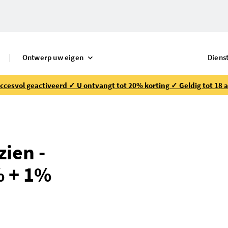
Ontwerp uw eigen
Diens
ccesvol geactiveerd ✓ U ontvangt tot 20% korting ✓ Geldig tot 18 
zien -
% + 1%