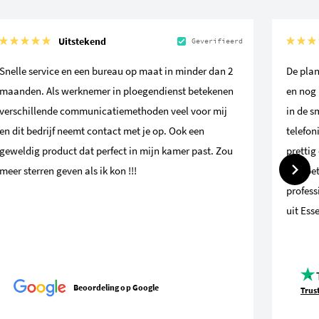
Uitstekend
Geverifieerd
Snelle service en een bureau op maat in minder dan 2
De plan
maanden. Als werknemer in ploegendienst betekenen
en nog 
verschillende communicatiemethoden veel voor mij
in de s
en dit bedrijf neemt contact met je op. Ook een
telefon
geweldig product dat perfect in mijn kamer past. Zou
prettig
meer sterren geven als ik kon !!!
compete
profess
uit Ess
Beoordeling op Google
Trus