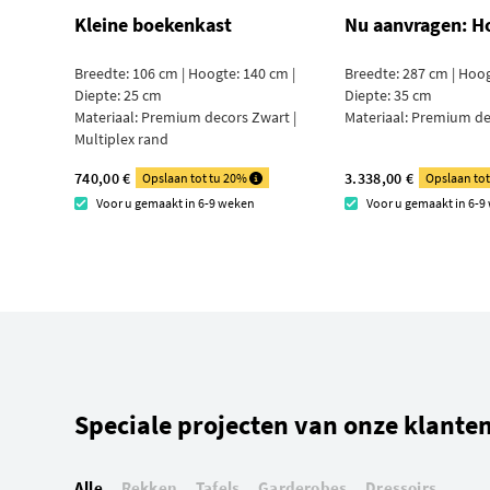
Kleine boekenkast
Nu aanvragen: H
Breedte: 106 cm | Hoogte: 140 cm |
Breedte: 287 cm | Hoog
Diepte: 25 cm
Diepte: 35 cm
Materiaal:
Premium decors Zwart |
Materiaal:
Premium de
Multiplex rand
740,00 €
3.338,00 €
Opslaan tot tu 20%
Opslaan to
Voor u gemaakt in 6-9 weken
Voor u gemaakt in 6-9
Speciale projecten van onze klante
Alle
Rekken
Tafels
Garderobes
Dressoirs