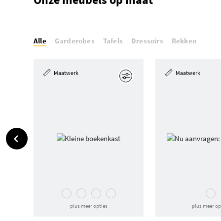
Alle
Garderobes
Tafels
Dressoirs
Rekken
Maatwerk
Maatwerk
Edit
plus meer opties
plus meer op