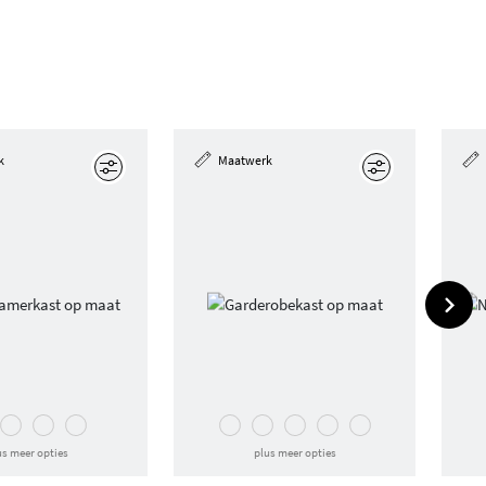
k
Maatwerk
Edit
Edit
us meer opties
plus meer opties