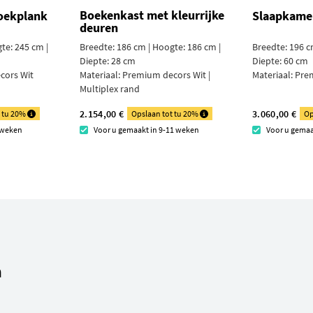
Boekenkast met kleurrijke
oekplank
Slaapkame
deuren
te: 245 cm |
Breedte: 186 cm | Hoogte: 186 cm |
Breedte: 196 c
Diepte: 28 cm
Diepte: 60 cm
cors Wit
Materiaal:
Premium decors Wit |
Materiaal:
Pre
Multiplex rand
2.154,00 €
3.060,00 €
t tu 20%
Opslaan tot tu 20%
Op
 weken
Voor u gemaakt in 9-11 weken
Voor u gemaa
n