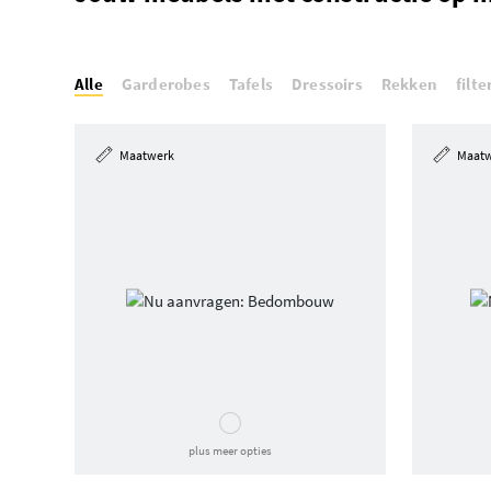
Alle
Garderobes
Tafels
Dressoirs
Rekken
filt
Maatwerk
Maat
plus meer opties