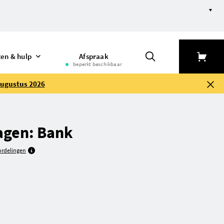
ten & hulp
Afspraak
beperkt beschikbaar
augustus 2026
agen: Bank
rdelingen