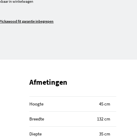
kbaar in winkelwagen
Pickawood fit garantie inbegrepen
Afmetingen
Hoogte
45 cm
Breedte
132 cm
Diepte
35 cm