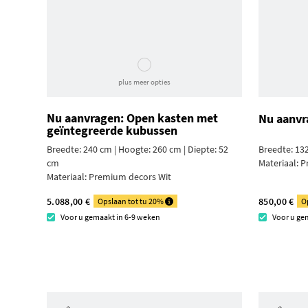
plus meer opties
Nu aanvragen: Open kasten met
Nu aanvr
geïntegreerde kubussen
Breedte: 240 cm | Hoogte: 260 cm | Diepte: 52
Breedte: 132
cm
Materiaal:
P
Materiaal:
Premium decors Wit
5.088,00 €
850,00 €
Opslaan tot tu 20%
O
Voor u gemaakt in 6-9 weken
Voor u ge