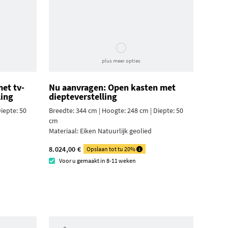
plus meer opties
et tv-
Nu aanvragen: Open kasten met
ling
diepteverstelling
iepte: 50
Breedte: 344 cm | Hoogte: 248 cm | Diepte: 50
cm
Materiaal:
Eiken Natuurlijk geolied
8.024,00 €
Opslaan tot tu 20%
Voor u gemaakt in 8-11 weken