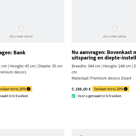
plus meer opties
plus meer opties
Nu aanvragen: Bovenkast m
agen: Bank
uitsparing en diepte-instel
 cm | Hoogte: 45 cm | Diepte: 35 cm
Breedte: 344 cm | Hoogte: 248 cm | D
remium decors
cm
Materiaal:
Premium decors Zwart
5.188,00 €
pslaan tot tu 20%
Opslaan tot tu 20%
maakt in 6-9 weken
Voor u gemaakt in 6-9 weken