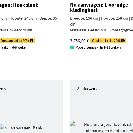
Nu aanvragen: L-vormige
agen: Hoekplank
kledingkast
 cm | Hoogte: 245 cm | Diepte: 35
Breedte: 166 cm | Hoogte: 258 cm | D
cm
remium decors Wit
Materiaal:
Gelakt MDF Smaragdgro
3.756,00 €
Opslaan tot tu 20%
Opslaan tot tu 20%
maakt in 6-9 weken
Voor u gemaakt in 9-11 weken
werk
Maatwerk