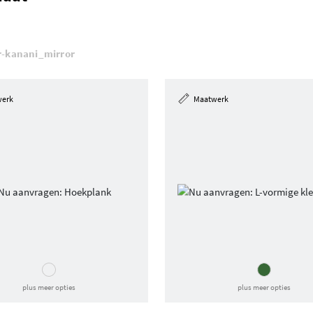
er-kanani_mirror
werk
Maatwerk
plus meer opties
plus meer opties