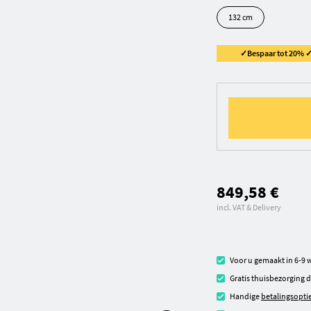
132 cm
✓Bespaar tot 20% ✓ 
849,58 €
incl. VAT & Delivery
Voor u gemaakt in 6-9
Gratis thuisbezorging
Handige
betalingsopti