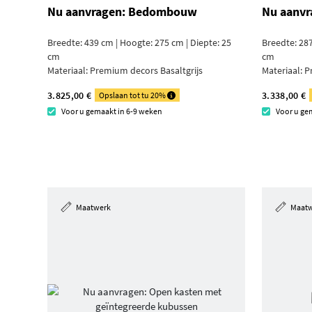
Nu aanvragen: Bedombouw
Nu aanvr
Breedte: 439 cm | Hoogte: 275 cm | Diepte: 25
Breedte: 287
cm
cm
Materiaal:
Premium decors Basaltgrijs
Materiaal:
P
3.825,00 €
3.338,00 €
Opslaan tot tu 20%
Voor u gemaakt in 6-9 weken
Voor u ge
Maatwerk
Maat