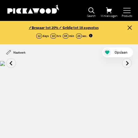
Search
Winkelwagen
Products
✓Bespaar tot 20% ✓ Geldig tot 18 augustus
12
days
10
hrs
04
min
25
sec
.
Opslaan
Maatwerk