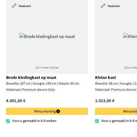
Maatwerk
Maatwerk
plus meer opties
plus mee
Brede kledingkast op maat
Kleine kast
Breedte: 287 cm | Hoogte: 199 cm | Diepte: 60 cm
Breedte: 98 cm | Hoogte: 11
Materiaal:
Premium decors Grijs
Materiaal:
Premium decors 
4.001,00 €
1.013,00 €
Minus korting
Minus ko
Voor u gemaakt in 6-9 weken
Voor u gemaakt in 6-9