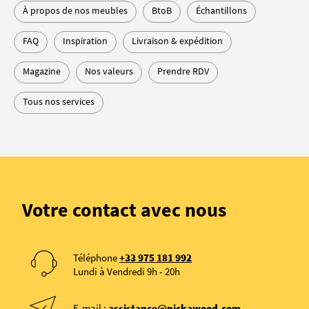
À propos de nos meubles
BtoB
Échantillons
FAQ
Inspiration
Livraison & expédition
Magazine
Nos valeurs
Prendre RDV
Tous nos services
de téléphone
de téléphone
de téléphone
Votre contact avec nous
Téléphone
+33 975 181 992
Lundi à Vendredi 9h - 20h
E-mail :
assistance@pickawood.com