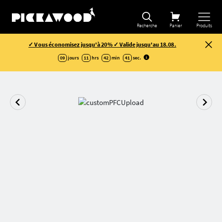
Recherche
Panier
Produits
✓ Vous économisez jusqu'à 20% ✓ Valide jusqu'au 18.08.
09
jours
11
hrs
42
min
41
sec
.