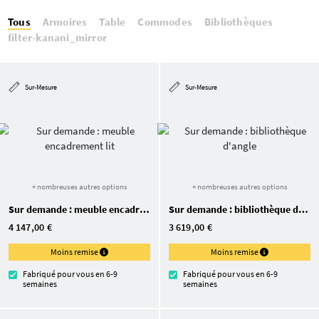
Tous
Armoires
Table
Commodes
Bibliothèques
filter-kanani_mirror
Sur-Mesure
Sur-Mesure
+ nombreuses autres options
+ nombreuses autres options
Sur demande : meuble encadrement lit
Sur demande : bibliothèque d'angle
4 147,00 €
3 619,00 €
Moins remise
Moins remise
Fabriqué pour vous en 6-9
Fabriqué pour vous en 6-9
semaines
semaines