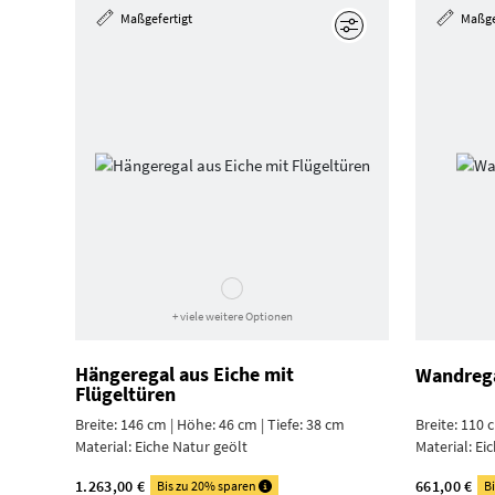
Maßgefertigt
Maßge
Bearbeiten
+ viele weitere Optionen
Hängeregal aus Eiche mit
Wandrega
Flügeltüren
Breite: 146 cm | Höhe: 46 cm | Tiefe: 38 cm
Breite: 110 
Material:
Eiche Natur geölt
Material:
Eic
1.263,00 €
661,00 €
Bis zu 20% sparen
B