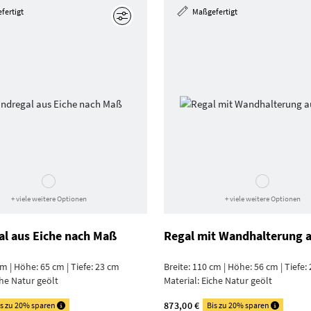
fertigt
Maßgefertigt
Bearbeiten
+ viele weitere Optionen
+ viele weitere Optionen
l aus Eiche nach Maß
Regal mit Wandhalterung a
cm | Höhe: 65 cm | Tiefe: 23 cm
Breite: 110 cm | Höhe: 56 cm | Tiefe:
he Natur geölt
Material:
Eiche Natur geölt
873,00 €
is zu 20% sparen
Bis zu 20% sparen