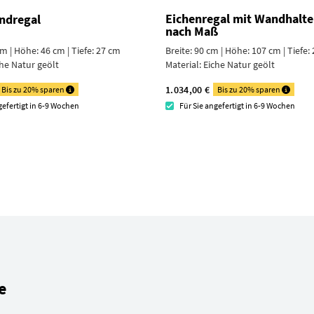
Eichenregal mit Wandhalt
ndregal
nach Maß
cm | Höhe: 46 cm | Tiefe: 27 cm
Breite: 90 cm | Höhe: 107 cm | Tiefe:
he Natur geölt
Material:
Eiche Natur geölt
1.034,00 €
Bis zu 20% sparen
Bis zu 20% sparen
gefertigt in 6-9 Wochen
Für Sie angefertigt in 6-9 Wochen
e