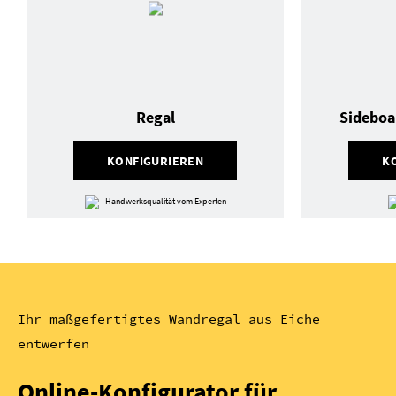
Regal
Sideboa
KONFIGURIEREN
K
Handwerksqualität vom Experten
Ihr maßgefertigtes Wandregal aus Eiche
entwerfen
Online-Konfigurator für