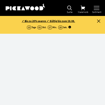
Suche
Warenkorb
Sortiment
✓ Bis zu 20% sparen ✓ Gültig bis zum 18.08.
13
Tage
01
Std.
17
Min.
19
Sek
.