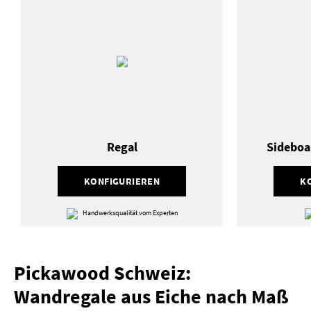
Regal
Sideboa
KONFIGURIEREN
K
Handwerksqualität vom Experten
Pickawood Schweiz:
Wandregale aus Eiche nach Maß