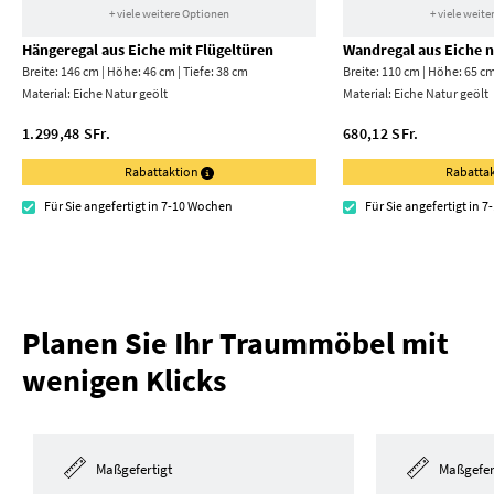
+ viele weitere Optionen
+ viele weit
Hängeregal aus Eiche mit Flügeltüren
Wandregal aus Eiche 
Breite: 146 cm | Höhe: 46 cm | Tiefe: 38 cm
Breite: 110 cm | Höhe: 65 cm
Material:
Eiche Natur geölt
Material:
Eiche Natur geölt
1.299,48 SFr.
680,12 SFr.
Rabattaktion
Rabatta
Für Sie angefertigt in 7-10 Wochen
Für Sie angefertigt in 
Planen Sie Ihr Traummöbel mit
wenigen Klicks
Maßgefertigt
Maßgefer