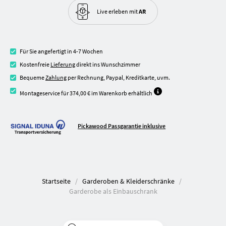
Live erleben
mit
AR
Für Sie angefertigt in 4-7 Wochen
Kostenfreie
Lieferung
direkt ins Wunschzimmer
Bequeme
Zahlung
per Rechnung, Paypal, Kreditkarte, uvm.
Montageservice für 374,00 € im Warenkorb erhältlich
Pickawood Passgarantie inklusive
Startseite
Garderoben & Kleiderschränke
Garderobe als Einbauschrank