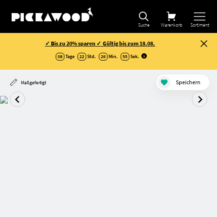
Suche
Warenkorb
Sortiment
✓ Bis zu 20% sparen ✓ Gültig bis zum 18.08.
08
Tage
22
Std.
26
Min.
54
Sek
.
Speichern
Maßgefertigt