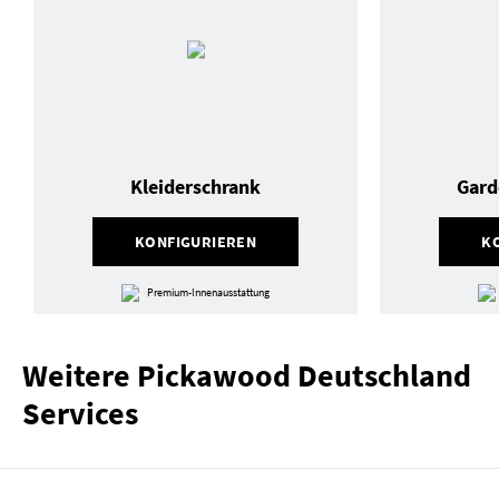
Kleiderschrank
Gard
KONFIGURIEREN
K
Premium-Innenausstattung
Weitere Pickawood Deutschland
Services