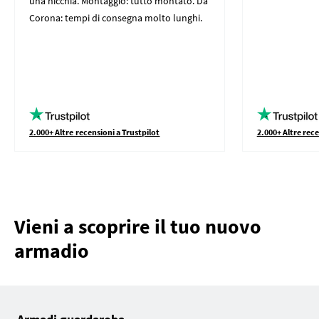
una nicchia. Montaggio: tutto montato. Da
Corona: tempi di consegna molto lunghi.
2.000+ Altre recensioni a Trustpilot
2.000+ Altre rece
Vieni a scoprire il tuo nuovo
armadio