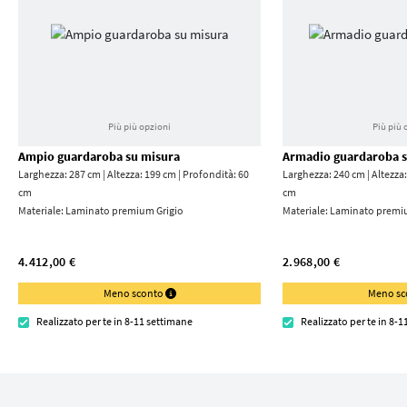
Più più opzioni
Più più 
Ampio guardaroba su misura
Armadio guardaroba s
Larghezza: 287 cm | Altezza: 199 cm | Profondità: 60
Larghezza: 240 cm | Altezza:
cm
cm
Materiale:
Laminato premium Grigio
Materiale:
Laminato premi
4.412,00 €
2.968,00 €
Meno sconto
Meno s
Realizzato per te in 8-11 settimane
Realizzato per te in 8-