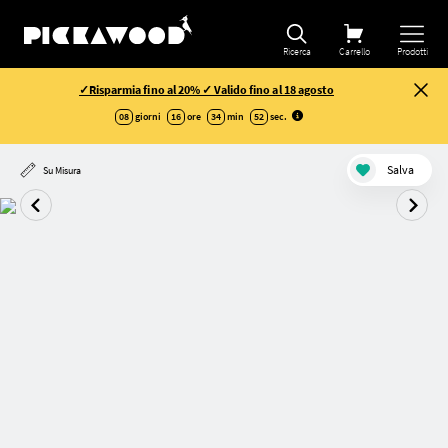
Ricerca
Carrello
Prodotti
✓Risparmia fino al 20% ✓ Valido fino al 18 agosto
08
giorni
16
ore
34
min
52
sec
.
Salva
Su Misura