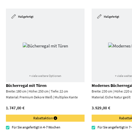
Maßgefertigt
Maßgefertigt
+ viele weitere Optionen
+ viele weit
Bücherregal mit Türen
Modernes Bücherrega
Breite: 180 cm | Höhe: 250 cm | Tiefe: 22 cm
Breite: 230 cm | Höhe: 220 c
Material:
Premium Dekore Weiß | Multiplex Kante
Material:
Eiche Natur geölt
1.747,00 €
3.929,00 €
Rabattaktion
Rabatta
Für Sie angefertigt in 4-7 Wochen
Für Sie angefertigt in 