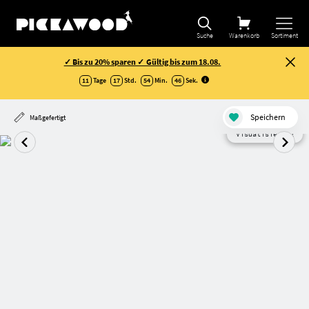
Suche
Warenkorb
Sortiment
✓ Bis zu 20% sparen ✓ Gültig bis zum 18.08.
11
Tage
17
Std.
54
Min.
45
Sek
.
Speichern
Maßgefertigt
Visualisierung