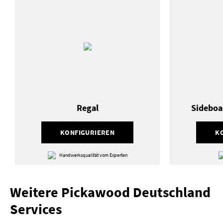
Regal
Sideboa
KONFIGURIEREN
K
Handwerksqualität vom Experten
Weitere Pickawood Deutschland
Services