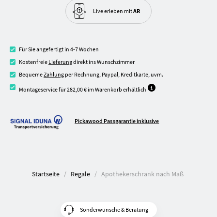
Live erleben
mit
AR
Für Sie angefertigt in 4-7 Wochen
Kostenfreie
Lieferung
direkt ins Wunschzimmer
Bequeme
Zahlung
per Rechnung, Paypal, Kreditkarte, uvm.
Montageservice für 282,00 € im Warenkorb erhältlich
Pickawood Passgarantie inklusive
Startseite
Regale
Apothekerschrank nach Maß
Sonderwünsche & Beratung