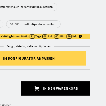
itere Materialien im Konfigurator auswählen
30 - 600 cm im Konfigurator auswählen
✓ Gültig bis zum 18.08.:
11
Tage
06
Std.
40
Min.
39
Sek
.
Design, Material, Maße und Optionen:
IM KONFIGURATOR ANPASSEN
.
IN DEN WARENKORB
5-8 Wochen