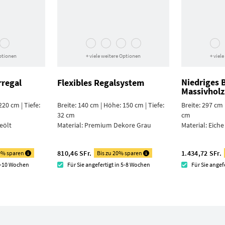
Optionen
+ viele weitere Optionen
+ viel
Niedriges 
regal
Flexibles Regalsystem
Massivholz
220 cm | Tiefe:
Breite: 140 cm | Höhe: 150 cm | Tiefe:
Breite: 297 cm 
32 cm
cm
eölt
Material:
Premium Dekore Grau
Material:
Eiche
810,46 SFr.
1.434,72 SFr.
20% sparen
Bis zu 20% sparen
 8-10 Wochen
Für Sie angefertigt in 5-8 Wochen
Für Sie angef