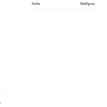
Farbe
Weiß­grau
,
,