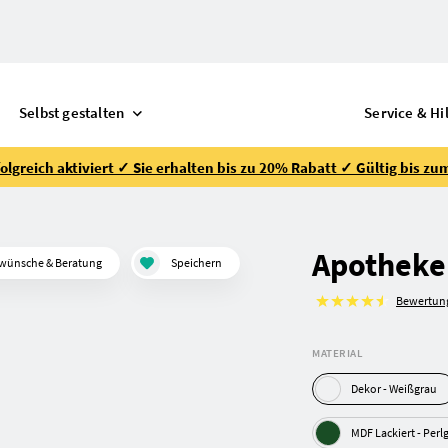
Selbst gestalten
Service & Hi
lgreich aktiviert ✓ Sie erhalten bis zu 20% Rabatt ✓ Gültig bis zu
Apotheke
wünsche & Beratung
Speichern
Bewertun
MATERIAL
Dekor - Weiß­grau
MDF Lackiert 