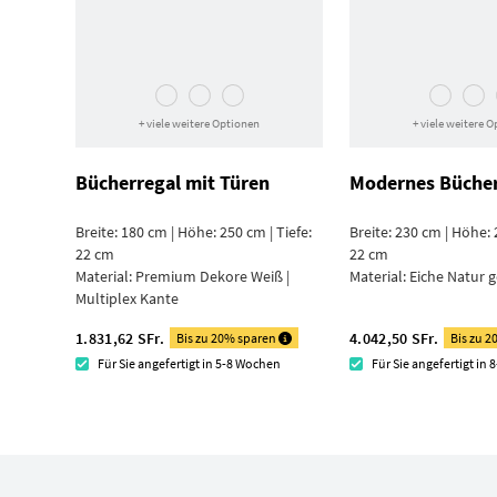
+ viele weitere Optionen
+ viele weitere 
Bücherregal mit Türen
Modernes Bücher
Breite: 180 cm | Höhe: 250 cm | Tiefe:
Breite: 230 cm | Höhe: 
22 cm
22 cm
Material:
Premium Dekore Weiß |
Material:
Eiche Natur g
Multiplex Kante
1.831,62 SFr.
4.042,50 SFr.
Bis zu 20% sparen
Bis zu 
Für Sie angefertigt in 5-8 Wochen
Für Sie angefertigt in