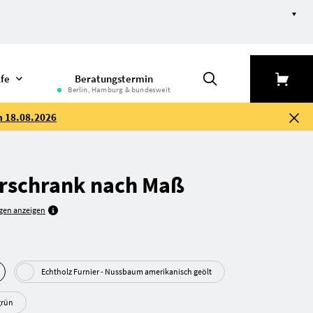
lfe
Beratungstermin
Berlin, Hamburg & bundesweit
m 18.08.2026
rschrank nach Maß
gen anzeigen
Echtholz Furnier - Nussbaum amerika­nisch geölt
- Perl­grün