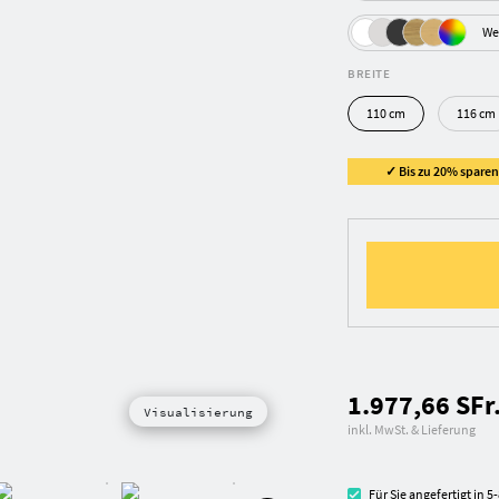
We
BREITE
110 cm
116 cm
✓ Bis zu 20% sparen 
1.977,66 SFr
Visualisierung
inkl. MwSt. & Lieferung
Für Sie angefertigt in 