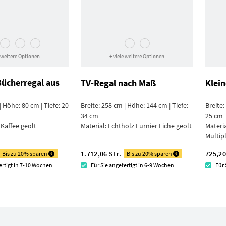
e weitere Optionen
+ viele weitere Optionen
Bücherregal aus
TV-Regal nach Maß
Klei
| Höhe: 80 cm | Tiefe: 20
Breite: 258 cm | Höhe: 144 cm | Tiefe:
Breite:
34 cm
25 cm
 Kaffee geölt
Material:
Echtholz Furnier Eiche geölt
Materi
Multip
1.712,06 SFr.
725,20
Bis zu 20% sparen
Bis zu 20% sparen
ertigt in 7-10 Wochen
Für Sie angefertigt in 6-9 Wochen
Für 