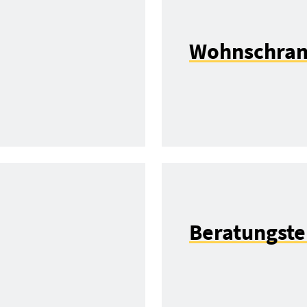
Wohnschra
Beratungst