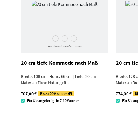
+ viele weitere Optionen
20 cm tiefe Kommode nach Maß
20 cm ti
Breite: 100 cm | Höhe: 66 cm | Tiefe: 20 cm
Breite: 128 
Material:
Eiche Natur geölt
Material:
Bu
707,00 €
774,00 €
Bis zu 20% sparen
B
Für Sie angefertigt in 7-10 Wochen
Für Sie an