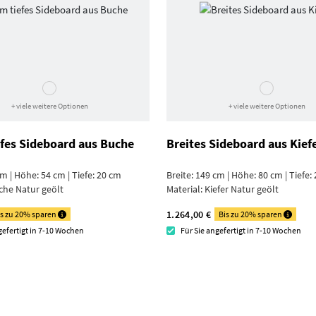
+ viele weitere Optionen
+ viele weitere Optionen
efes Sideboard aus Buche
Breites Sideboard aus Kief
cm | Höhe: 54 cm | Tiefe: 20 cm
Breite: 149 cm | Höhe: 80 cm | Tiefe:
che Natur geölt
Material:
Kiefer Natur geölt
1.264,00 €
is zu 20% sparen
Bis zu 20% sparen
gefertigt in 7-10 Wochen
Für Sie angefertigt in 7-10 Wochen