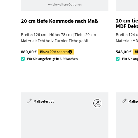
+ viele weitere Optionen
20 cm ti
20 cm tiefe Kommode nach Maß
MDF Dek
Breite: 126 cm | Höhe: 78 cm | Tiefe: 20 cm
Breite: 124 
Material:
Echtholz Furnier Eiche geölt
Material:
MD
880,00 €
548,00 €
Bis zu 20% sparen
B
Für Sie angefertigt in 6-9 Wochen
Für Sie an
Maßgefertigt
Maßge
Bearbeiten