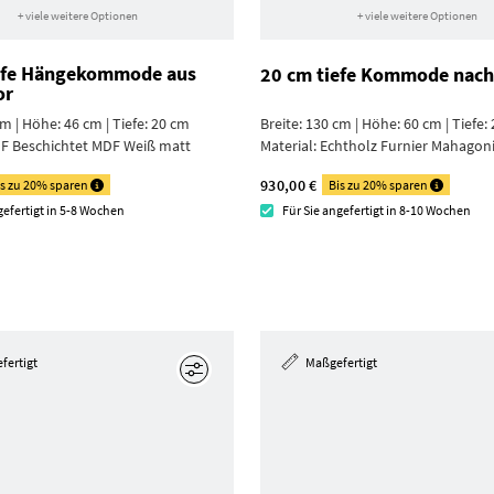
+ viele weitere Optionen
+ viele weitere Optionen
efe Hängekommode aus
20 cm tiefe Kommode nac
or
cm | Höhe: 46 cm | Tiefe: 20 cm
Breite: 130 cm | Höhe: 60 cm | Tiefe:
F Beschichtet MDF Weiß matt
Material:
Echtholz Furnier Mahagoni
930,00 €
is zu 20% sparen
Bis zu 20% sparen
gefertigt in 5-8 Wochen
Für Sie angefertigt in 8-10 Wochen
fertigt
Maßgefertigt
Bearbeiten