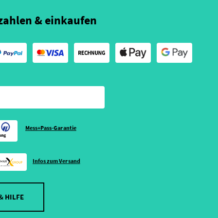
zahlen & einkaufen
Mess+Pass-Garantie
Infos zum Versand
& HILFE