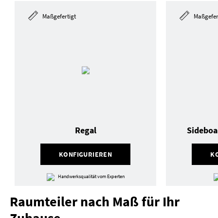
Maßgefertigt
Maßgefer
Regal
Sideboa
KONFIGURIEREN
K
Handwerksqualität vom Experten
Raumteiler nach Maß für Ihr