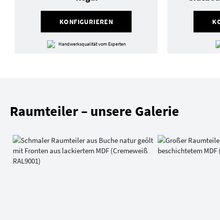
KONFIGURIEREN
K
Handwerksqualität vom Experten
Raumteiler – unsere Galerie