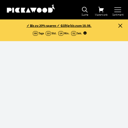
Auswahl verfeinern
Suche
Warenkorb
Sortiment
✓ Bis zu 20% sparen ✓ Gültig bis zum 18.08.
09
Tage
10
Std.
14
Min.
30
Sek
.