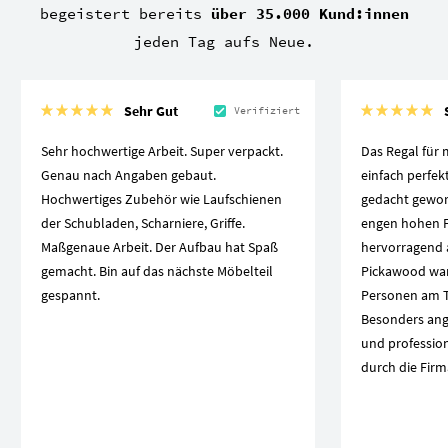
begeistert bereits
über 35.000 Kund:innen
jeden Tag aufs Neue.
Sehr Gut
Verifiziert
Sehr hochwertige Arbeit. Super verpackt.
Das Regal für 
Genau nach Angaben gebaut.
einfach perfek
Hochwertiges Zubehör wie Laufschienen
gedacht geword
der Schubladen, Scharniere, Griffe.
engen hohen F
Maßgenaue Arbeit. Der Aufbau hat Spaß
hervorragend a
gemacht. Bin auf das nächste Möbelteil
Pickawood war
gespannt.
Personen am T
Besonders ang
und professio
durch die Firm