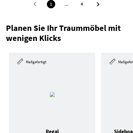
1
...
4
Planen Sie Ihr Traummöbel mit
wenigen Klicks
Maßgefertigt
Maßgefer
Regal
Sideboa