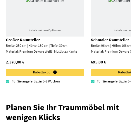
+ viele weitere Optionen
+ viele weit
Großer Raumteiler
Schmaler Raumteiler
Breite: 250 cm | Höhe: 180 cm | Tiefe: 30 cm
Breite: 96 cm | Höhe: 166 cm
Material:
Premium Dekore Weiß | Multiplex Kante
Material:
Premium Dekore 
2.370,00 €
695,00 €
Rabattaktion
Rabatta
Für Sie angefertigt in 5-8 Wochen
Für Sie angefertigt in 
Planen Sie Ihr Traummöbel mit
wenigen Klicks