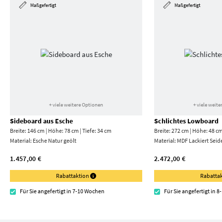
Maßgefertigt
Maßgefertigt
+ viele weitere Optionen
+ viele weit
Sideboard aus Esche
Schlichtes Lowboard
Breite: 146 cm | Höhe: 78 cm | Tiefe: 34 cm
Breite: 272 cm | Höhe: 48 cm
Material:
Esche Natur geölt
Material:
MDF Lackiert Seid
1.457,00 €
2.472,00 €
Rabattaktion
Rabatta
Für Sie angefertigt in 7-10 Wochen
Für Sie angefertigt in 