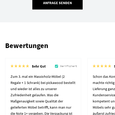
ANFRAGE SENDEN
Bewertungen
Sehr Gut
Verifiziert
Zum 3. mal ein Massivholz-Möbel (2
Schon das Kon
Regale + 1 Schrank) bei pickawood bestellt
machte richtig
und wieder ist alles zu unserer
Lieferung gan
Zufriedenheit gelaufen. Was die
Kundenservice 
Maßgenauigkeit sowie Qualität der
kompetent und 
gelieferten Möbel betrifft, kann man nur
Möbels sehr gut
die Note 1+ vergeben. Die Verpackung ist
äußerst zufrie