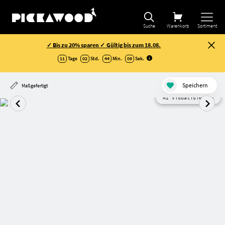
Suche
Warenkorb
Sortiment
✓ Bis zu 20% sparen ✓ Gültig bis zum 18.08.
11
Tage
02
Std.
44
Min.
08
Sek
.
Speichern
Maßgefertigt
AI Visualisierung