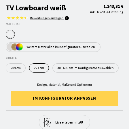
TV Lowboard weiß
1.243,31 €
inkl. MwSt. & Lieferung
Bewertungen anzeigen
MATERIAL
Weitere Materialien im Konfigurator auswählen
BREITE
209 cm
221 cm
30 - 600 cm im Konfigurator auswählen
Design, Material, Maße und Optionen:
IM KONFIGURATOR ANPASSEN
Live erleben
mit
AR