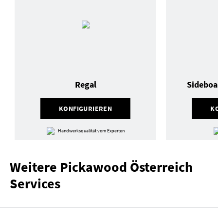
Regal
Sideboa
KONFIGURIEREN
K
Handwerksqualität vom Experten
Weitere Pickawood Österreich
Services