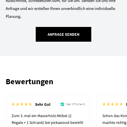
Ausschnitte, Schiebetüren uvm. für Sie um. Senden Sie uns Ihre
Anfrage und wir erstellen Ihnen unverbindlich eine individuelle
Planung.
ANFRAGE SENDEN
Bewertungen
Sehr Gut
Verifiziert
Zum 3. mal ein Massivholz-Möbel (2
Schon das Kon
Regale + 1 Schrank) bei pickawood bestellt
machte richtig