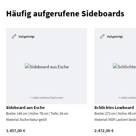
Häufig aufgerufene Sideboards
Maßgefertigt
Maßgefertigt
+ viele weitere Optionen
+ viele weit
Sideboard aus Esche
Schlichtes Lowboard
Breite: 146 cm | Höhe: 78 cm | Tiefe: 34 cm
Breite: 272 cm | Höhe: 48 cm
Material:
Esche Natur geölt
Material:
MDF Lackiert Seid
1.457,00 €
2.472,00 €