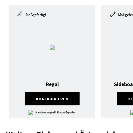
Maßgefertigt
Maßgefer
Regal
Sideboa
KONFIGURIEREN
K
Handwerksqualität vom Experten