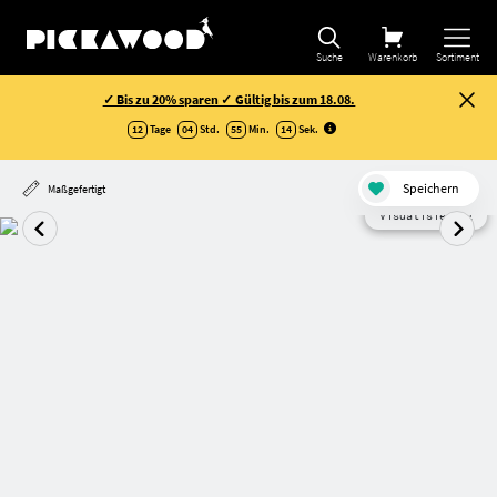
Suche
Warenkorb
Sortiment
✓ Bis zu 20% sparen ✓ Gültig bis zum 18.08.
12
Tage
04
Std.
55
Min.
13
Sek
.
Speichern
Maßgefertigt
Visualisierung