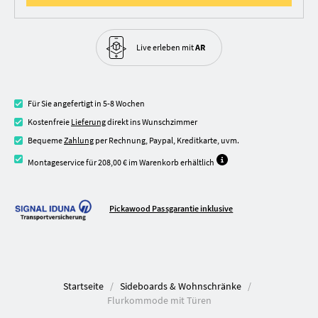
Live erleben
mit
AR
Für Sie angefertigt in 5-8 Wochen
Kostenfreie
Lieferung
direkt ins Wunschzimmer
Bequeme
Zahlung
per Rechnung, Paypal, Kreditkarte, uvm.
Montageservice für 208,00 € im Warenkorb erhältlich
Pickawood Passgarantie inklusive
Startseite
Sideboards & Wohnschränke
Flurkommode mit Türen