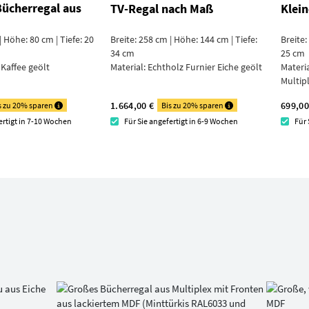
Bücherregal aus
TV-Regal nach Maß
Klei
| Höhe: 80 cm | Tiefe: 20
Breite: 258 cm | Höhe: 144 cm | Tiefe:
Breite:
34 cm
25 cm
 Kaffee geölt
Material:
Echtholz Furnier Eiche geölt
Materi
Multip
1.664,00 €
699,00
s zu 20% sparen
Bis zu 20% sparen
ertigt in 7-10 Wochen
Für Sie angefertigt in 6-9 Wochen
Für 