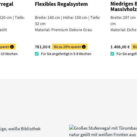
Niedriges 
regal
Flexibles Regalsystem
Massivholz
220 cm | Tiefe:
Breite: 140 cm | Höhe: 150 cm | Tiefe:
Breite: 297 cm 
32 cm
cm
eölt
Material:
Premium Dekore Grau
Material:
Eiche
781,00 €
1.408,00 €
 sparen
Bis zu 20% sparen
Bi
 8-10 Wochen
Für Sie angefertigt in 5-8 Wochen
Für Sie angef