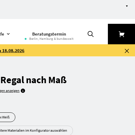
lfe
Beratungstermin
Berlin, Hamburg & bundesweit
m 18.08.2026
 Regal nach Maß
gen anzeigen
ltiplex Weiß
itere Materialien im Konfigurator auswählen