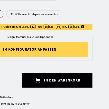
30 - 600 cm im Konfigurator auswählen
✓ Gültig bis zum 18.08.:
12
Tage
18
Std.
50
Min.
57
Sek
.
Design, Material, Maße und Optionen:
IM KONFIGURATOR ANPASSEN
IN DEN WARENKORB
8-10 Wochen
irekt ins Wunschzimmer