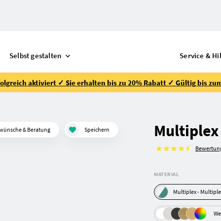
Selbst gestalten
Service & Hi
lgreich aktiviert ✓ Sie erhalten bis zu 20% Rabatt ✓ Gültig bis zu
Multiplex
wünsche & Beratung
Speichern
Bewertun
MATERIAL
Multiplex - Mu
We