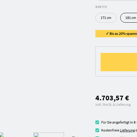
BREITE
171 cm
181 cm
✓ Bis zu 20% sparen 
4.703,57 €
inkl. MwSt. & Lieferung
Für Sie angefertigt in 
Kostenfreie
Lieferung
d