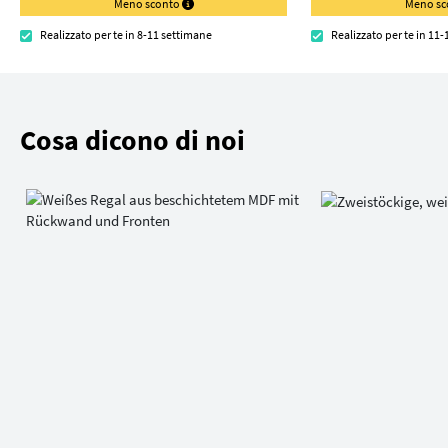
Meno sconto
Meno s
Realizzato per te in 8-11 settimane
Realizzato per te in 11
Cosa dicono di noi