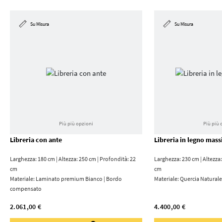
Su Misura
Su Misura
Più più opzioni
Più più 
Libreria con ante
Libreria in legno mass
Larghezza: 180 cm | Altezza: 250 cm | Profondità: 22
Larghezza: 230 cm | Altezza:
cm
cm
Materiale:
Laminato premium Bianco | Bordo
Materiale:
Quercia Naturale
compensato
2.061,00 €
4.400,00 €