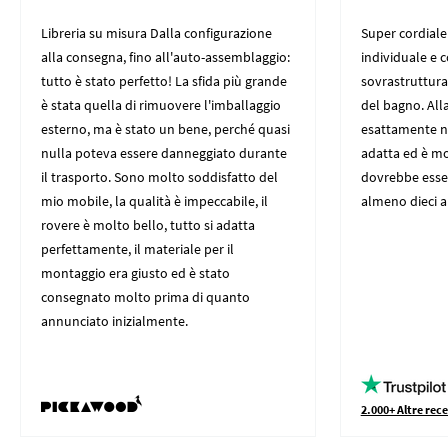
Libreria su misura Dalla configurazione
Super cordiale
alla consegna, fino all'auto-assemblaggio:
individuale e 
tutto è stato perfetto! La sfida più grande
sovrastruttura 
è stata quella di rimuovere l'imballaggio
del bagno. All
esterno, ma è stato un bene, perché quasi
esattamente nei
nulla poteva essere danneggiato durante
adatta ed è mo
il trasporto. Sono molto soddisfatto del
dovrebbe esser
mio mobile, la qualità è impeccabile, il
almeno dieci an
rovere è molto bello, tutto si adatta
perfettamente, il materiale per il
montaggio era giusto ed è stato
consegnato molto prima di quanto
annunciato inizialmente.
2.000+ Altre rece