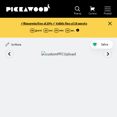
Ricerca
Carrello
Prodotti
✓Risparmia fino al 20% ✓ Valido fino al 18 agosto
08
giorni
20
ore
04
min
52
sec
.
Salva
Su Misura