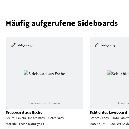
Häufig aufgerufene Sideboards
Maßgefertigt
Maßgefertigt
+ viele weitere Optionen
+ viele weit
Sideboard aus Esche
Schlichtes Lowboard
Breite: 146 cm | Höhe: 78 cm | Tiefe: 34 cm
Breite: 272 cm | Höhe: 48 cm
Material:
Esche Natur geölt
Material:
MDF Lackiert Seid