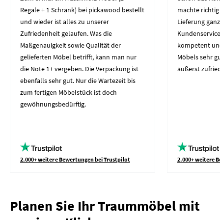
Regale + 1 Schrank) bei pickawood bestellt
machte richtig
und wieder ist alles zu unserer
Lieferung gan
Zufriedenheit gelaufen. Was die
Kundenservice 
Maßgenauigkeit sowie Qualität der
kompetent und 
gelieferten Möbel betrifft, kann man nur
Möbels sehr gut
die Note 1+ vergeben. Die Verpackung ist
äußerst zufrie
ebenfalls sehr gut. Nur die Wartezeit bis
zum fertigen Möbelstück ist doch
gewöhnungsbedürftig.
2.000+ weitere Bewertungen bei Trustpilot
2.000+ weitere B
Planen Sie Ihr Traummöbel mit