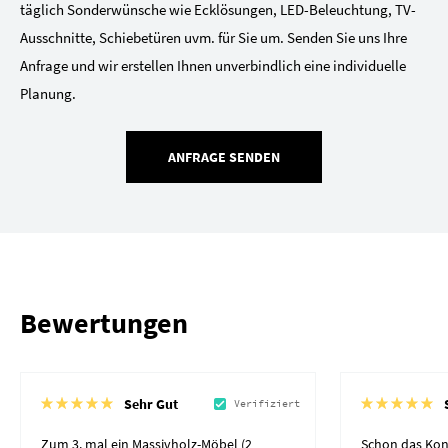
täglich Sonderwünsche wie Ecklösungen, LED-Beleuchtung, TV-
Ausschnitte, Schiebetüren uvm. für Sie um. Senden Sie uns Ihre
Anfrage und wir erstellen Ihnen unverbindlich eine individuelle
Planung.
ANFRAGE SENDEN
Bewertungen
Sehr Gut
Verifiziert
Zum 3. mal ein Massivholz-Möbel (2
Schon das Kon