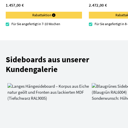
1.457,00 €
2.472,00 €
Rabattaktion
Rabatta
Für Sie angefertigt in 7-10 Wochen
Für Sie angefertigt in 
Sideboards aus unserer
Kundengalerie