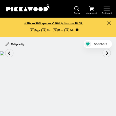
Suche
Warenkorb
Sortiment
✓ Bis zu 20% sparen ✓ Gültig bis zum 18.08.
11
Tage
19
Std.
09
Min.
18
Sek
.
Speichern
Maßgefertigt