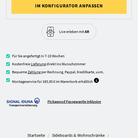
IM KONFIGURATOR ANPASSEN
Live erleben
mit
AR
Für Sie angefertigt in 7-10 Wochen
Kostenfreie
Lieferung
direkt ins Wunschzimmer
Bequeme
Zahlung
per Rechnung, Paypal, Kreditkarte, uvm.
Montageservice für 183,00 € im Warenkorb erhältlich
Pickawood Passgarantie inklusive
Startseite
Sideboards & Wohnschränke