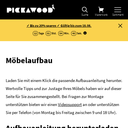
Suche
Warenkorb
Sortiment
✓ Bis zu 20% sparen ✓ Gültig bis zum 18.08.
12
Tage
01
Std.
54
Min.
39
Sek
.
Möbelaufbau
Laden Sie mit einem Klick die passende Aufbauanleitung herunter.
Wertvolle Tipps und zur Justage Ihres Möbels haben wir auf dieser
Seite für Sie zusammengestellt. Bei Fragen zur Montage
unterstützen bieten wir einen
Videosupport
an oder unterstützen
Sie per Telefon (von Montag bis Freitag zwischen 9 und 18 Uhr).