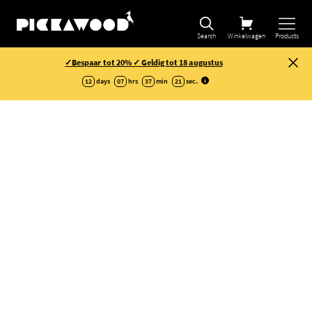
Selectie verfijnen
Search
Winkelwagen
Products
✓Bespaar tot 20% ✓ Geldig tot 18 augustus
12
days
07
hrs
37
min
21
sec
.