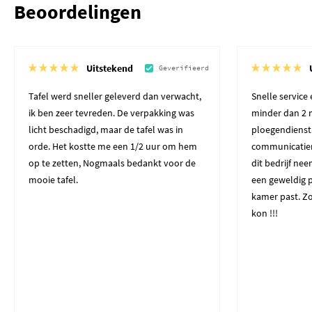
Beoordelingen
Uitstekend
Geverifieerd
Tafel werd sneller geleverd dan verwacht,
Snelle service
ik ben zeer tevreden. De verpakking was
minder dan 2 
licht beschadigd, maar de tafel was in
ploegendienst
orde. Het kostte me een 1/2 uur om hem
communicatiem
op te zetten, Nogmaals bedankt voor de
dit bedrijf ne
mooie tafel.
een geweldig p
kamer past. Zo
kon !!!