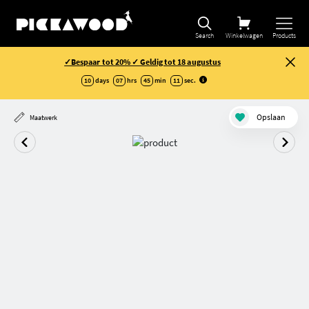
Selectie verfijnen
Search
Winkelwagen
Products
✓Bespaar tot 20% ✓ Geldig tot 18 augustus
10
days
07
hrs
45
min
10
sec
.
Opslaan
Maatwerk