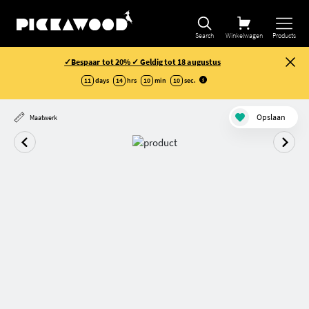
Selectie verfijnen
Search
Winkelwagen
Products
✓Bespaar tot 20% ✓ Geldig tot 18 augustus
11
days
14
hrs
10
min
09
sec
.
Opslaan
Maatwerk