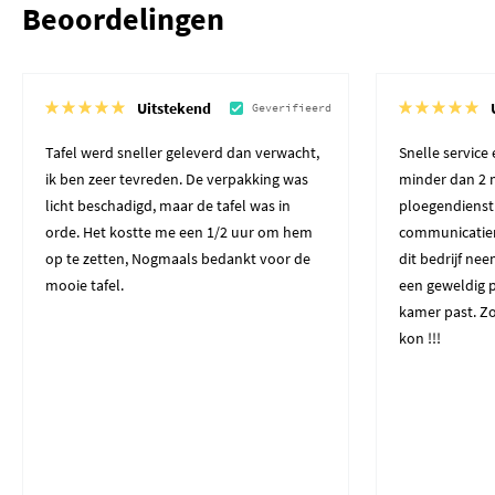
Beoordelingen
Uitstekend
Geverifieerd
Tafel werd sneller geleverd dan verwacht,
Snelle service
ik ben zeer tevreden. De verpakking was
minder dan 2 
licht beschadigd, maar de tafel was in
ploegendienst
orde. Het kostte me een 1/2 uur om hem
communicatiem
op te zetten, Nogmaals bedankt voor de
dit bedrijf ne
mooie tafel.
een geweldig p
kamer past. Zo
kon !!!