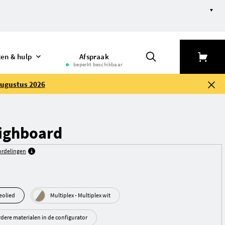
ten & hulp
Afspraak
beperkt beschikbaar
augustus 2026
ighboard
rdelingen
k geolied
Multiplex - Multiplex wit
rdere materialen in de configurator