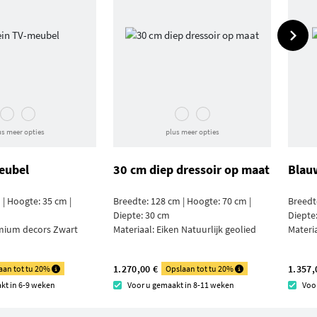
us meer opties
plus meer opties
eubel
30 cm diep dressoir op maat
Blauw
 | Hoogte: 35 cm |
Breedte: 128 cm | Hoogte: 70 cm |
Breedt
Diepte: 30 cm
Diepte
mium decors Zwart
Materiaal:
Eiken Natuurlijk geolied
Materi
1.270,00 €
1.357,
aan tot tu 20%
Opslaan tot tu 20%
kt in 6-9 weken
Voor u gemaakt in 8-11 weken
Voo