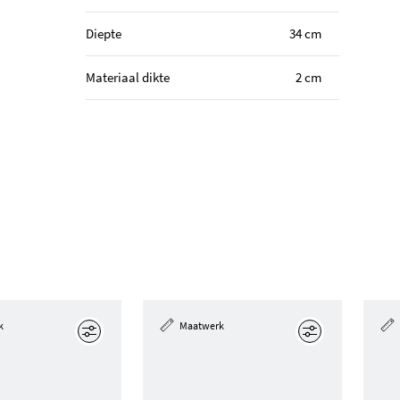
Diepte
34 cm
Materiaal dikte
2 cm
k
Maatwerk
Edit
Edit