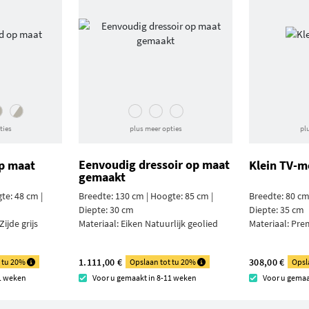
ties
plus meer opties
pl
Eenvoudig dressoir op maat
p maat
Klein TV-m
gemaakt
te: 48 cm |
Breedte: 130 cm | Hoogte: 85 cm |
Breedte: 80 cm
Diepte: 30 cm
Diepte: 35 cm
ijde grijs
Materiaal:
Eiken Natuurlijk geolied
Materiaal:
Pre
1.111,00 €
308,00 €
t tu 20%
Opslaan tot tu 20%
Opsl
11 weken
Voor u gemaakt in 8-11 weken
Voor u gemaa