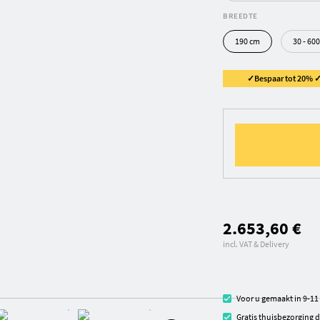
BREEDTE
190 cm
30 - 60
✓Bespaar tot 20% ✓ 
2.653,60 €
incl. VAT & Delivery
Voor u gemaakt in 9-1
Gratis thuisbezorging