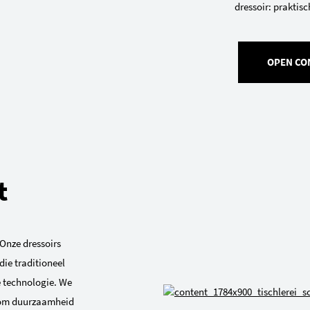
dressoir: praktisc
OPEN CO
t
Onze dressoirs
ie traditioneel
technologie. We
 om duurzaamheid