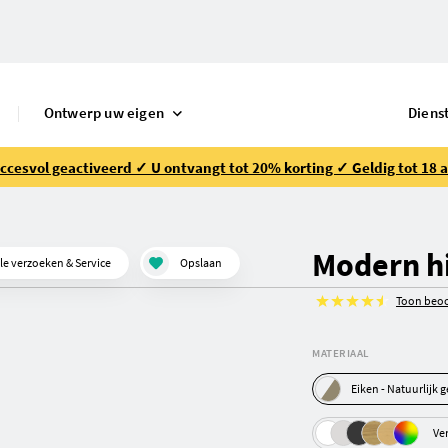
Ontwerp uw eigen
Diens
ccesvol geactiveerd ✓ U ontvangt tot 20% korting ✓ Geldig tot 18 
Modern h
le verzoeken & Service
Opslaan
Toon beoo
MATERIAAL
Eiken - Natuurlij
Ve