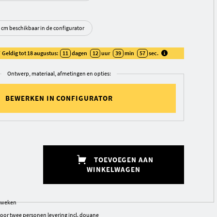
0 cm beschikbaar in de configurator
Geldig tot 18 augustus:
11
dagen
12
uur
39
min
57
sec
.
Ontwerp, materiaal, afmetingen en opties:
BEWERKEN IN CONFIGURATOR
TOEVOEGEN AAN
WINKELWAGEN
1 weken
 door twee personen
levering
incl. douane