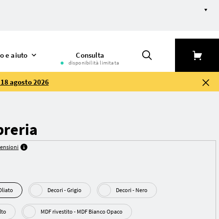
o e aiuto
Consulta
disponibilità limitata
l 18 agosto 2026
breria
censioni
le Oliato
Decori - Grigio
Decori - Nero
salto
MDF rivestito - MDF Bianco Opaco