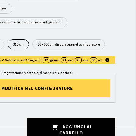
 Oliato
ezionare altri materiali nel configuratore
310 cm
30 - 600 cm disponibile nel configuratore
 ✓ Valido fino al 18 agosto:
12
giorni
21
ore
25
min
29
sec
.
Progettazione materiale, dimensioni e opzioni:
MODIFICA NEL CONFIGURATORE
AGGIUNGI AL
CARRELLO