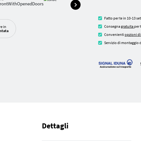
Fatto per te in 10-13 s
Consegna
gratuita
per 
ve in
ntata
Convenienti
opzioni d
Servizio di montaggio d
Dettagli