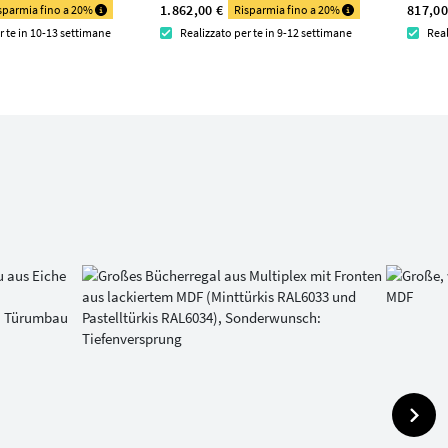
1.862,00 €
817,00
sparmia fino a 20%
Risparmia fino a 20%
r te in 10-13 settimane
Realizzato per te in 9-12 settimane
Real