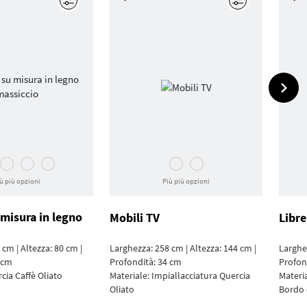
Modifica
Modifica
ù più opzioni
Più più opzioni
 misura in legno
Mobili TV
Libre
cm | Altezza: 80 cm |
Larghezza: 258 cm | Altezza: 144 cm |
Larghez
 cm
Profondità: 34 cm
Profon
cia Caffè Oliato
Materiale:
Impial­lacciatura Quercia
Materi
Oliato
Bordo