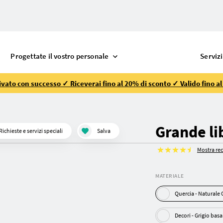
Progettate il vostro personale
Servizi
vato con successo ✓ Riceverai fino al 20% di sconto ✓ Valido fino a
Grande li
Richieste e servizi speciali
Salva
Mostra re
MATERIALE
Quercia - Natura
Decori - Grigio ba