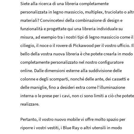
Siete alla ricerca di una libreria completamente
personalizzata in legno massiccio, multiplex, truciolato o altr
materiali? Convincetevi della combinazione di design e
funzionalità e progettate qui una libreria individuale su
misura, ad esempio tra i nostri tipi di legno massiccio come il
ciliegio, il noce o il rovere di Pickawood per il vostro ufficio. Il
bello della vostra nuova libreria è che potete crearla in modo
completamente personalizzato nel nostro configuratore
online. Dalle dimensioni esterne alla suddivisione delle
colonne e degli scomparti, nonché delle ante, dei cassetti e
delle maniglie, fino a desideri extra come l'illuminazione
interna o le prese per i cavi, non ci sono limiti a ciò che potete
realizzare.
Pertanto, il vostro nuovo mobile vi offre molto spazio per
riporre i vostri vestiti, i Blue Ray o altri utensili in modo