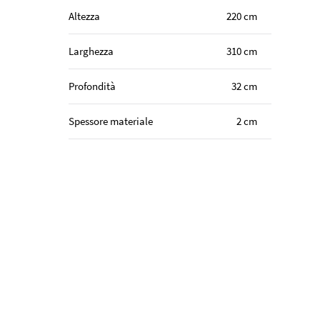
Altezza
220 cm
Larghezza
310 cm
Profondità
32 cm
Spessore materiale
2 cm