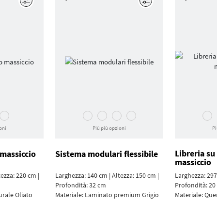
Modifica
Modifica
oni
Più più opzioni
Pi
Libreria su
 massiccio
Sistema modulari flessibile
massiccio
tezza: 220 cm |
Larghezza: 140 cm | Altezza: 150 cm |
Larghezza: 297 
Profondità: 32 cm
Profondità: 20
urale Oliato
Materiale:
Laminato premium Grigio
Materiale:
Quer