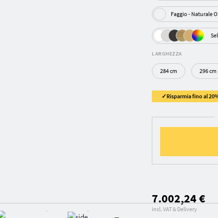
Faggio - Naturale
Sel
LARGHEZZA
284 cm
296 cm
✓Risparmia fino al 20%
7.002,24 €
incl. VAT & Delivery