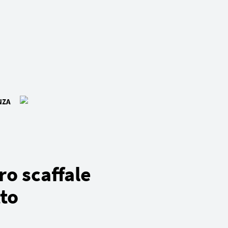
NZA
tro scaffale
to