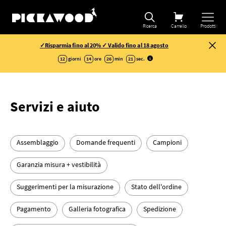
Ricerca
Carrello
Prodotti
✓Risparmia fino al 20% ✓ Valido fino al 18 agosto
12
giorni
14
ore
26
min
20
sec
.
Servizi e aiuto
Assemblaggio
Domande frequenti
Campioni
Garanzia misura + vestibilità
Suggerimenti per la misurazione
Stato dell'ordine
Pagamento
Galleria fotografica
Spedizione