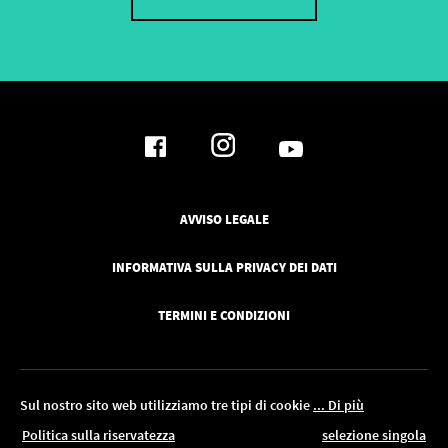
AVVISO LEGALE
INFORMATIVA SULLA PRIVACY DEI DATI
TERMINI E CONDIZIONI
Sul nostro sito web utilizziamo tre tipi di cookie
... Di più
l 18.08!
Politica sulla riservatezza
selezione singola