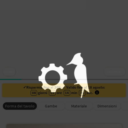
SALVA
SERVICE
✓Risparmia fino al 20% ✓ Valido fino al 18 agosto:
08
giorni
19
ore
14
min
33
sec
.
Forma del tavolo
Gambe
Materiale
Dimensioni