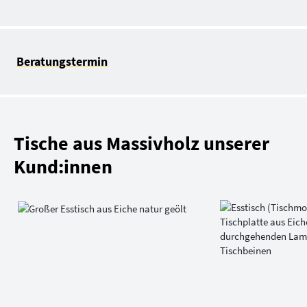
Beratungstermin
Tische aus Massivholz unserer
Kund:innen