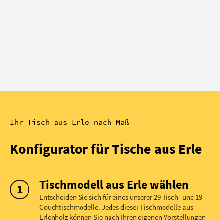
Ihr Tisch aus Erle nach Maß
Konfigurator für Tische aus Erle
Tischmodell aus Erle wählen
Entscheiden Sie sich für eines unserer 29 Tisch- und 19
Couchtischmodelle. Jedes dieser Tischmodelle aus
Erlenholz können Sie nach Ihren eigenen Vorstellungen