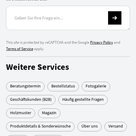
This site is protected by reCAPTCHA and the Google
Privacy Policy
and
Terms of Service
apply.
Weitere Services
Beratungstermin
Bestellstatus
Fotogalerie
Geschäftskunden (B2B)
Häufig gestellte Fragen
Holzmuster
Magazin
Produktdetails & Sonderwünsche
Über uns
Versand