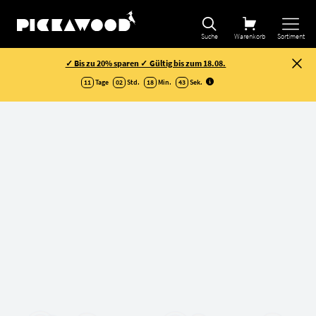
Suche
Warenkorb
Sortiment
✓ Bis zu 20% sparen ✓ Gültig bis zum 18.08.
11
Tage
02
Std.
18
Min.
43
Sek
.