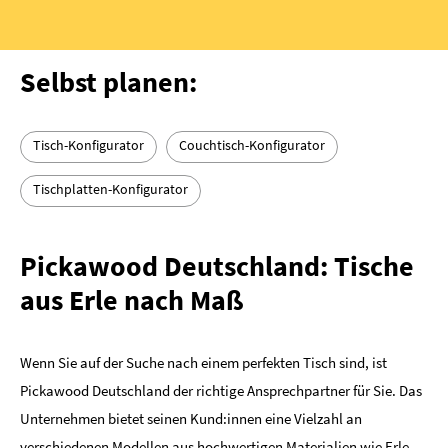
Selbst planen:
Tisch-Konfigurator
Couchtisch-Konfigurator
Tischplatten-Konfigurator
Pickawood Deutschland: Tische
aus Erle nach Maß
Wenn Sie auf der Suche nach einem perfekten Tisch sind, ist
Pickawood Deutschland der richtige Ansprechpartner für Sie. Das
Unternehmen bietet seinen Kund:innen eine Vielzahl an
verschiedenen Modellen aus hochwertigen Materialien wie Erle.