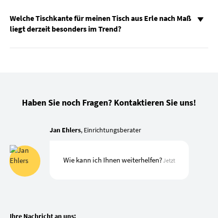
Welche Tischkante für meinen Tisch aus Erle nach Maß
liegt derzeit besonders im Trend?
Haben Sie noch Fragen? Kontaktieren Sie uns!
Jan Ehlers
, Einrichtungsberater
Wie kann ich Ihnen weiterhelfen?
Jetzt
Ihre Nachricht an uns: