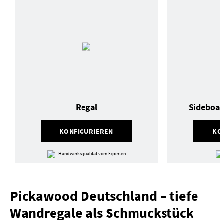
Regal
Sideboa
KONFIGURIEREN
K
Handwerksqualität vom Experten
Pickawood Deutschland – tiefe
Wandregale als Schmuckstück