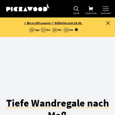
Suche
Warenkorb
Sortiment
✓ Bis zu 20% sparen ✓ Gültig bis zum 18.08.
09
Tage
17
Std.
05
Min.
32
Sek
.
Tiefe Wandregale nach