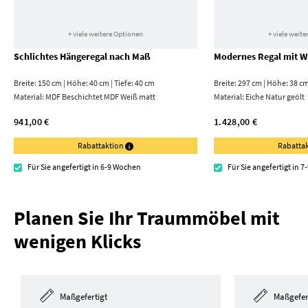
+ viele weitere Optionen
+ viele weit
Schlichtes Hängeregal nach Maß
Modernes Regal mit 
Breite: 150 cm | Höhe: 40 cm | Tiefe: 40 cm
Breite: 297 cm | Höhe: 38 cm
Material:
MDF Beschichtet MDF Weiß matt
Material:
Eiche Natur geölt
941,00 €
1.428,00 €
Rabattaktion
Rabatta
Für Sie angefertigt in 6-9 Wochen
Für Sie angefertigt in 
Planen Sie Ihr Traummöbel mit
wenigen Klicks
Maßgefertigt
Maßgefer