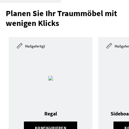
Planen Sie Ihr Traummöbel mit
wenigen Klicks
Maßgefertigt
Maßgefer
Regal
Sideboa
KONFIGURIEREN
K