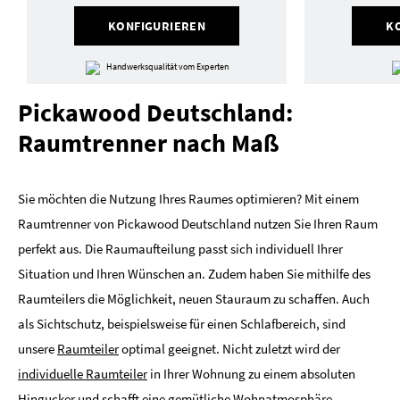
KONFIGURIEREN
K
Handwerksqualität vom Experten
Pickawood Deutschland:
Raumtrenner nach Maß
Sie möchten die Nutzung Ihres Raumes optimieren? Mit einem
Raumtrenner von Pickawood Deutschland nutzen Sie Ihren Raum
perfekt aus. Die Raumaufteilung passt sich individuell Ihrer
Situation und Ihren Wünschen an. Zudem haben Sie mithilfe des
Raumteilers die Möglichkeit, neuen Stauraum zu schaffen. Auch
als Sichtschutz, beispielsweise für einen Schlafbereich, sind
unsere
Raumteiler
optimal geeignet. Nicht zuletzt wird der
individuelle Raumteiler
in Ihrer Wohnung zu einem absoluten
Hingucker und schafft eine gemütliche Wohnatmosphäre.