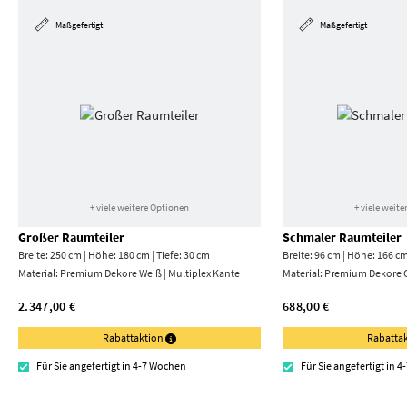
Maßgefertigt
Maßgefertigt
+ viele weitere Optionen
+ viele weit
Großer Raumteiler
Schmaler Raumteiler
Breite: 250 cm | Höhe: 180 cm | Tiefe: 30 cm
Breite: 96 cm | Höhe: 166 cm
Material:
Premium Dekore Weiß | Multiplex Kante
Material:
Premium Dekore 
2.347,00 €
688,00 €
Rabattaktion
Rabatta
Für Sie angefertigt in 4-7 Wochen
Für Sie angefertigt in 