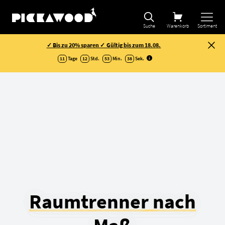
Suche
Warenkorb
Sortiment
✓ Bis zu 20% sparen ✓ Gültig bis zum 18.08.
11
Tage
12
Std.
53
Min.
38
Sek
.
Raumtrenner nach