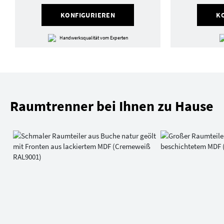
KONFIGURIEREN
K
Handwerksqualität vom Experten
Raumtrenner bei Ihnen zu Hause