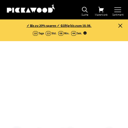
Suche
Warenkorb
Sortiment
✓ Bis zu 20% sparen ✓ Gültig bis zum 18.08.
10
Tage
13
Std.
08
Min.
44
Sek
.