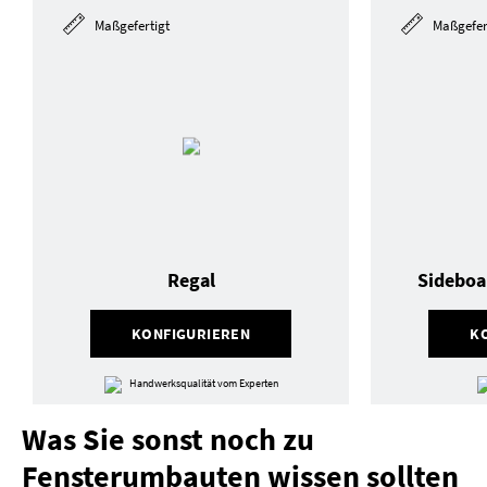
Maßgefertigt
Maßgefer
Regal
Sideboa
KONFIGURIEREN
K
Handwerksqualität vom Experten
Was Sie sonst noch zu
Fensterumbauten wissen sollten