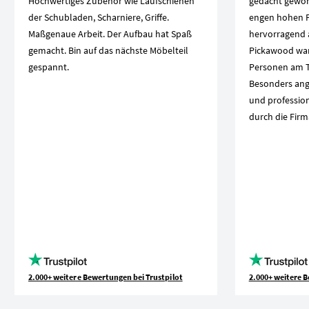
Hochwertiges Zubehör wie Laufschienen
gedacht geword
der Schubladen, Scharniere, Griffe.
engen hohen F
Maßgenaue Arbeit. Der Aufbau hat Spaß
hervorragend a
gemacht. Bin auf das nächste Möbelteil
Pickawood war
gespannt.
Personen am T
Besonders ang
und professio
durch die Firm
2.000+ weitere Bewertungen bei Trustpilot
2.000+ weitere B