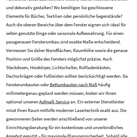
und dekorativ gestalten? Wo benötigen Sie geschlossene
Elemente für Bücher, Textilien oder persönliche Gegenstände?
Auch die oberen Bereiche über dem Fenster eignen sich ideal für
selten genutzte Dinge oder saisonale Aufbewahrung. Für einen
passgenauen Fensterumbau sind exakte Maße entscheidend.
Vermessen Sie daher Wandflächen, Raumhöhe sowie die genaue
Position und Größe des Fensters möglichst präzise. Auch
Steckdosen, Heizkörper, Lichtschalter, Rollladenkästen,
Dachschrägen oder Fußleisten sollten berücksichtigt werden. Da
Fensterumbauten oder
Bettumbauten nach Maß
häufig
millimetergenau geplant werden müssen, bieten wir Ihnen
optional unseren
Aufmaß-Service
an. Ein externer Dienstleister
misst Ihren Raum mithilfe moderner Lasertechnik exakt aus. Die
gewonnenen Daten werden anschließend von unserer
Einrichtungsberatung für ein kostenloses und unverbindliches
Angebot genutzt – für maximale Planungssicherheit. Sobald alle