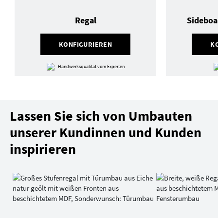
Regal
Sideboa
KONFIGURIEREN
K
Handwerksqualität vom Experten
Lassen Sie sich von Umbauten
unserer Kundinnen und Kunden
inspirieren