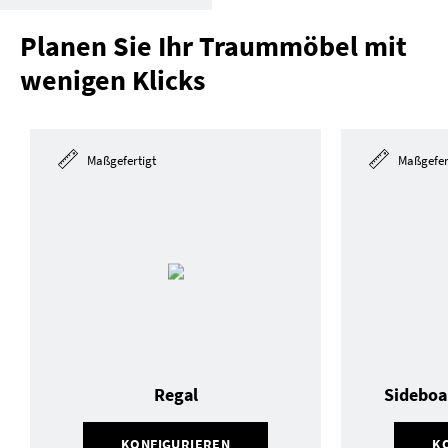
Planen Sie Ihr Traummöbel mit
wenigen Klicks
Maßgefertigt
Maßgefer
Regal
Sideboa
KONFIGURIEREN
K