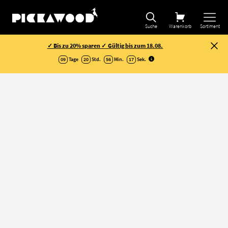
Suche
Warenkorb
Sortiment
✓ Bis zu 20% sparen ✓ Gültig bis zum 18.08.
09
Tage
20
Std.
56
Min.
16
Sek
.