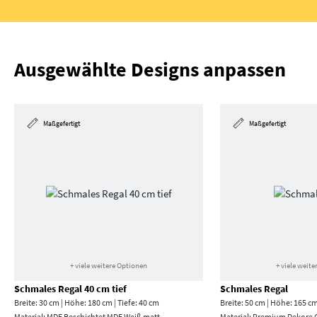
Ausgewählte Designs anpassen
Maßgefertigt
Maßgefertigt
+ viele weitere Optionen
+ viele weit
Schmales Regal 40 cm tief
Schmales Regal
Breite: 30 cm | Höhe: 180 cm | Tiefe: 40 cm
Breite: 50 cm | Höhe: 165 cm
Material:
MDF Beschichtet MDF Weiß matt
Material:
Premium Dekore 