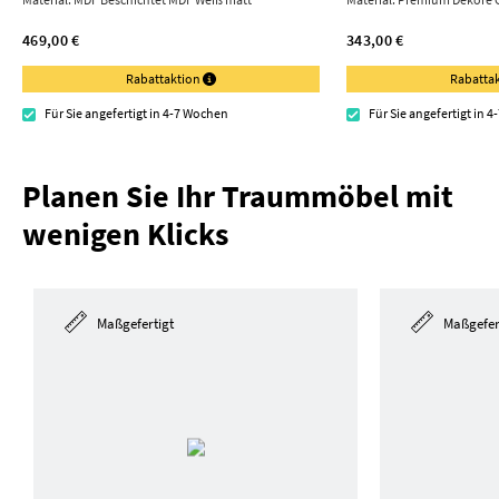
469,00 €
343,00 €
Rabattaktion
Rabatta
Für Sie angefertigt in 4-7 Wochen
Für Sie angefertigt in 
Planen Sie Ihr Traummöbel mit
wenigen Klicks
Maßgefertigt
Maßgefer