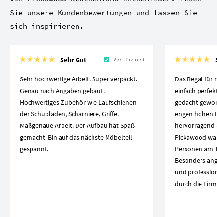
Sie unsere Kundenbewertungen und lassen Sie
sich inspirieren.
Sehr Gut
Verifiziert
Sehr hochwertige Arbeit. Super verpackt.
Das Regal für 
Genau nach Angaben gebaut.
einfach perfek
Hochwertiges Zubehör wie Laufschienen
gedacht geword
der Schubladen, Scharniere, Griffe.
engen hohen F
Maßgenaue Arbeit. Der Aufbau hat Spaß
hervorragend a
gemacht. Bin auf das nächste Möbelteil
Pickawood war
gespannt.
Personen am T
Besonders ang
und professio
durch die Firm