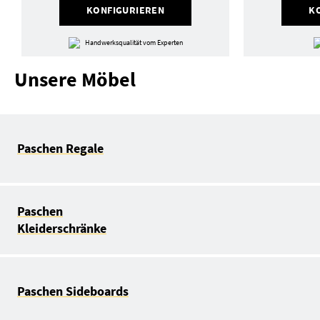
KONFIGURIEREN
K
Handwerksqualität vom Experten
Unsere Möbel
Paschen Regale
Paschen
Kleiderschränke
Paschen Sideboards