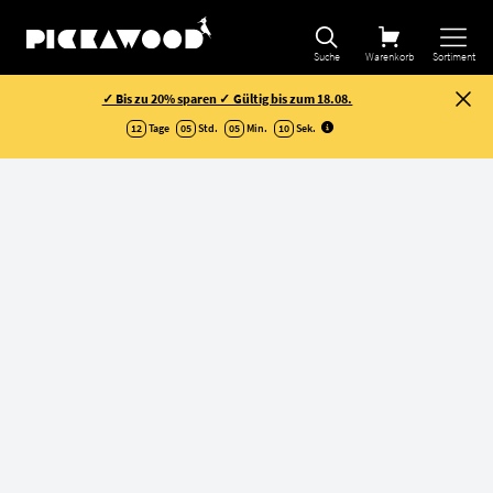
Suche
Warenkorb
Sortiment
✓ Bis zu 20% sparen ✓ Gültig bis zum 18.08.
12
Tage
05
Std.
05
Min.
09
Sek
.