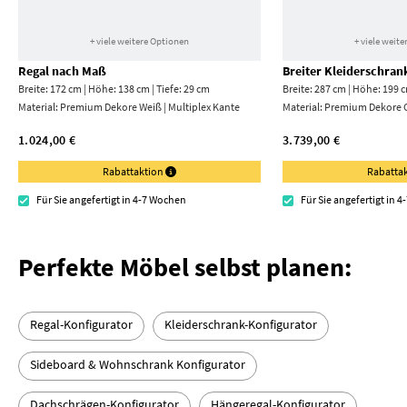
+ viele weitere Optionen
+ viele weit
Regal nach Maß
Breiter Kleiderschra
Breite: 172 cm | Höhe: 138 cm | Tiefe: 29 cm
Breite: 287 cm | Höhe: 199 c
Material:
Premium Dekore Weiß | Multiplex Kante
Material:
Premium Dekore 
1.024,00 €
3.739,00 €
Rabattaktion
Rabatta
Für Sie angefertigt in 4-7 Wochen
Für Sie angefertigt in 
Perfekte Möbel selbst planen:
Regal-Konfigurator
Kleiderschrank-Konfigurator
Sideboard & Wohnschrank Konfigurator
Dachschrägen-Konfigurator
Hängeregal-Konfigurator