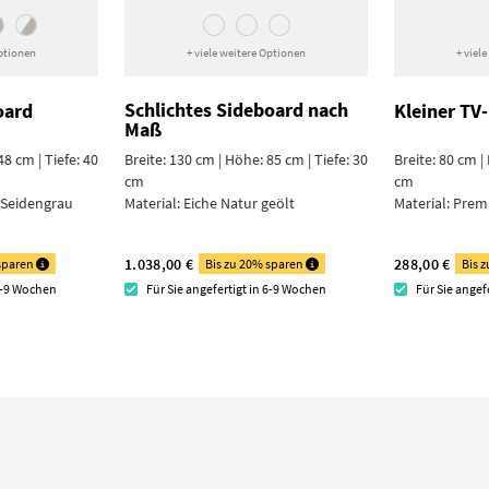
Optionen
+ viele weitere Optionen
+ viel
Schlichtes Sideboard nach
oard
Kleiner TV
Maß
48 cm | Tiefe: 40
Breite: 130 cm | Höhe: 85 cm | Tiefe: 30
Breite: 80 cm |
cm
cm
 Seiden­grau
Material:
Eiche Natur geölt
Material:
Prem
1.038,00 €
288,00 €
 sparen
Bis zu 20% sparen
Bis 
 7-9 Wochen
Für Sie angefertigt in 6-9 Wochen
Für Sie angef