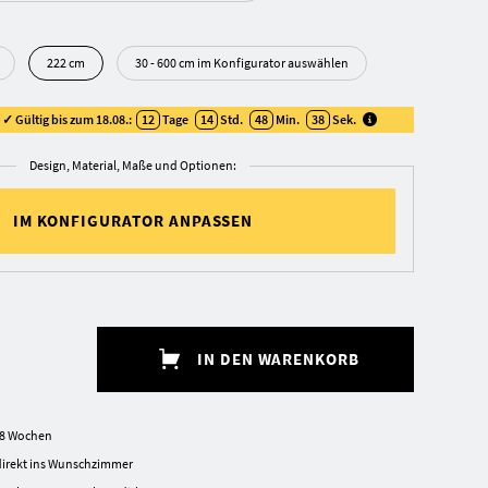
222 cm
30 - 600 cm im Konfigurator auswählen
✓ Gültig bis zum 18.08.:
12
Tage
14
Std.
48
Min.
37
Sek
.
Design, Material, Maße und Optionen:
IM KONFIGURATOR ANPASSEN
IN DEN WARENKORB
5-8 Wochen
irekt ins Wunschzimmer