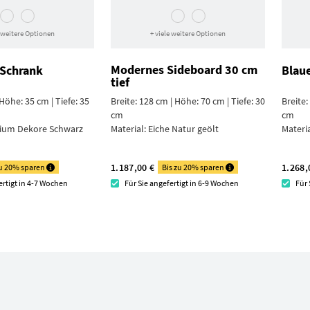
e weitere Optionen
+ viele weitere Optionen
Modernes Sideboard 30 cm
-Schrank
Blaue
tief
 Höhe: 35 cm | Tiefe: 35
Breite: 128 cm | Höhe: 70 cm | Tiefe: 30
Breite:
cm
cm
ium Dekore Schwarz
Material:
Eiche Natur geölt
Materi
1.187,00 €
1.268,
zu 20% sparen
Bis zu 20% sparen
ertigt in 4-7 Wochen
Für Sie angefertigt in 6-9 Wochen
Für 