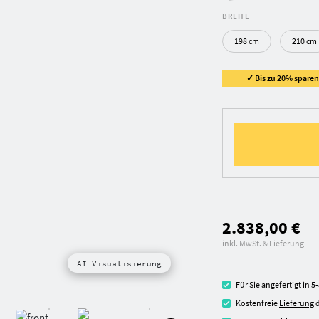
BREITE
198 cm
210 cm
✓ Bis zu 20% sparen 
2.838,00 €
inkl. MwSt. & Lieferung
AI Visualisierung
Für Sie angefertigt in 
Kostenfreie
Lieferung
d