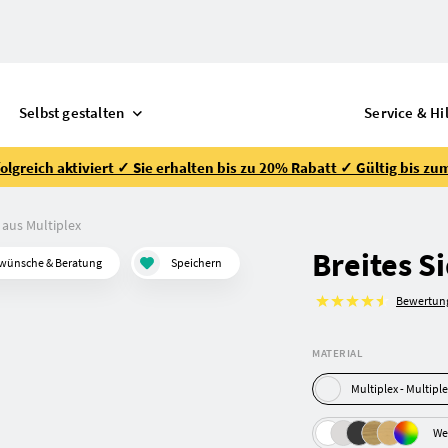
Selbst gestalten
Service & Hi
lgreich aktiviert ✓ Sie erhalten bis zu 20% Rabatt ✓ Gültig bis zu
 aus Multiplex
Breites S
wünsche & Beratung
Speichern
Bewertun
MATERIAL
Multiplex - Mu
We