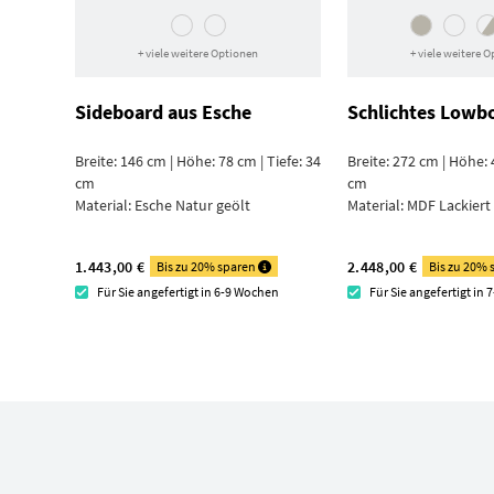
+ viele weitere Optionen
+ viele weitere 
Sideboard aus Esche
Schlichtes Lowb
Breite: 146 cm | Höhe: 78 cm | Tiefe: 34
Breite: 272 cm | Höhe: 
cm
cm
Material:
Esche Natur geölt
Material:
MDF Lackiert
1.443,00 €
2.448,00 €
Bis zu 20% sparen
Bis zu 20%
Für Sie angefertigt in 6-9 Wochen
Für Sie angefertigt in