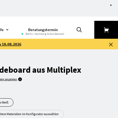
lfe
Beratungstermin
Berlin, Hamburg & bundesweit
m 18.08.2026
ideboard aus Multiplex
gen anzeigen
ltiplex Weiß
itere Materialien im Konfigurator auswählen