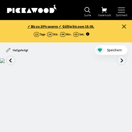
Suche
Warenkorb
Sortiment
✓ Bis zu 20% sparen ✓ Gültig bis zum 18.08.
12
Tage
14
Std.
44
Min.
03
Sek
.
Speichern
Maßgefertigt