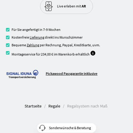
Live erleben
mit
AR
Für Sie angefertigt in 7-9 Wochen
Kostenfreie
Lieferung
direkt ins Wunschzimmer
Bequeme
Zahlung
per Rechnung, Paypal, Kreditkarte, uvm.
Montageservice für 234,00 € im Warenkorb erhältlich
Pickawood Passgarantie inklusive
Startseite
Regale
Regalsystem nach Maß
Sonderwünsche & Beratung