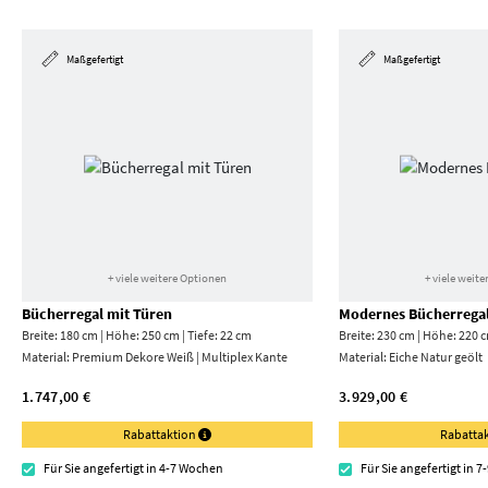
Maßgefertigt
Maßgefertigt
+ viele weitere Optionen
+ viele weit
Bücherregal mit Türen
Modernes Bücherrega
Breite: 180 cm | Höhe: 250 cm | Tiefe: 22 cm
Breite: 230 cm | Höhe: 220 c
Material:
Premium Dekore Weiß | Multiplex Kante
Material:
Eiche Natur geölt
1.747,00 €
3.929,00 €
Rabattaktion
Rabatta
Für Sie angefertigt in 4-7 Wochen
Für Sie angefertigt in 