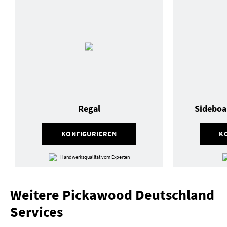
Regal
Sideboa
KONFIGURIEREN
K
Handwerksqualität vom Experten
Weitere Pickawood Deutschland
Services