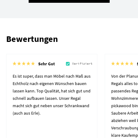
Bewertungen
Sehr Gut
Verifiziert
Es ist super, dass man Möbel nach Maß aus
Von der Planun
Echtholz nach eigenen Wünschen bauen
Regals alles to
lassen kann. Top Qualität, hat sich gut und
passendes Reg
schnell aufbauen lassen. Unser Regal
Wohnzimmerec
macht sich gut neben unser Schrankwand
pickawood bin
(auch aus Erle).
Saubere Arbeit
abziehen weil 
Verschraubung
klare Kaufemp