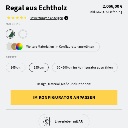
Regal aus Echtholz
2.066,00 €
inkl. MwSt. & Lieferung
Bewertungen anzeigen
MATERIAL
Weitere Materialien im Konfigurator auswählen
BREITE
145 cm
155 cm
30 - 600 cm im Konfigurator auswählen
Design, Material, Maße und Optionen:
IM KONFIGURATOR ANPASSEN
Live erleben
mit
AR