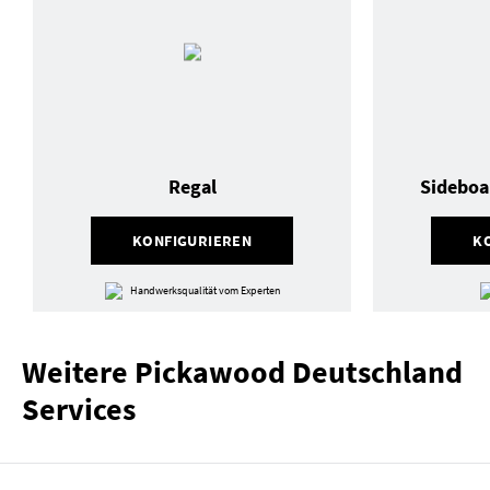
Regal
Sideboa
KONFIGURIEREN
K
Handwerksqualität vom Experten
Weitere Pickawood Deutschland
Services