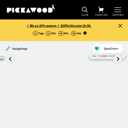
Suche
Warenkorb
Sortiment
✓ Bis zu 20% sparen ✓ Gültig bis zum 18.08.
11
Tage
12
Std.
46
Min.
58
Sek
.
Speichern
Maßgefertigt
AI Visualisierung