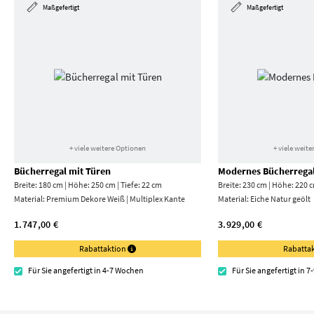
Maßgefertigt
Maßgefertigt
+ viele weitere Optionen
+ viele weit
Bücherregal mit Türen
Modernes Bücherrega
Breite: 180 cm | Höhe: 250 cm | Tiefe: 22 cm
Breite: 230 cm | Höhe: 220 c
Material:
Premium Dekore Weiß | Multiplex Kante
Material:
Eiche Natur geölt
1.747,00 €
3.929,00 €
Rabattaktion
Rabatta
Für Sie angefertigt in 4-7 Wochen
Für Sie angefertigt in 