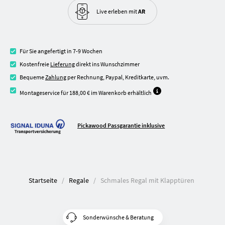
Live erleben
mit
AR
Für Sie angefertigt in 7-9 Wochen
Kostenfreie
Lieferung
direkt ins Wunschzimmer
Bequeme
Zahlung
per Rechnung, Paypal, Kreditkarte, uvm.
Montageservice für 188,00 € im Warenkorb erhältlich
Pickawood Passgarantie inklusive
Startseite
Regale
Schmales Regal mit Klapptüren
Sonderwünsche & Beratung