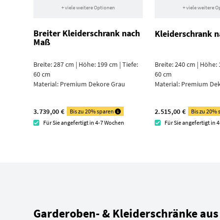
+ viele weitere Optionen
+ viele weitere 
Breiter Kleiderschrank nach
Kleiderschrank 
Maß
Breite: 287 cm | Höhe: 199 cm | Tiefe:
Breite: 240 cm | Höhe: 
60 cm
60 cm
Material:
Premium Dekore Grau
Material:
Premium Deko
3.739,00 €
2.515,00 €
Bis zu 20% sparen
Bis zu 20%
Für Sie angefertigt in 4-7 Wochen
Für Sie angefertigt in
Garderoben- & Kleiderschränke aus