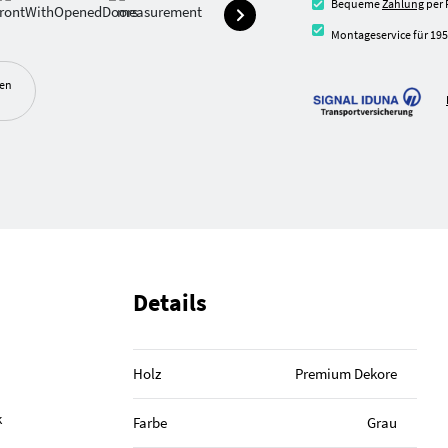
Bequeme
Zahlung
per 
Montageservice für 195
ben
Details
Holz
Premium Dekore
k
Farbe
Grau