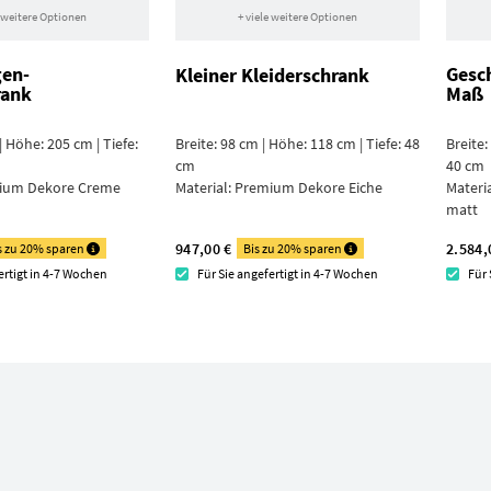
e weitere Optionen
+ viele weitere Optionen
gen­
Gesc
Kleiner Kleiderschrank
rank
Maß
| Höhe: 205 cm | Tiefe:
Breite: 98 cm | Höhe: 118 cm | Tiefe: 48
Breite:
cm
40 cm
ium Dekore Creme
Material:
Premium Dekore Eiche
Materi
matt
947,00 €
2.584,
s zu 20% sparen
Bis zu 20% sparen
ertigt in 4-7 Wochen
Für Sie angefertigt in 4-7 Wochen
Für 