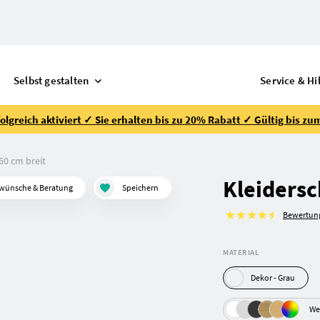
Selbst gestalten
Service & Hi
lgreich aktiviert ✓ Sie erhalten bis zu 20% Rabatt ✓ Gültig bis zu
60 cm breit
Kleidersc
wünsche & Beratung
Speichern
Bewertun
MATERIAL
Dekor - Grau
We