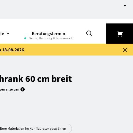
lfe
Beratungstermin
Berlin, Hamburg & bundesweit
m 18.08.2026
hrank 60 cm breit
gen anzeigen
itere Materialien im Konfigurator auswählen