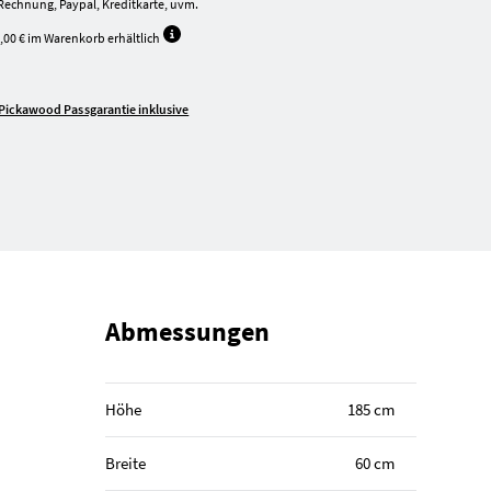
Rechnung, Paypal, Kreditkarte, uvm.
,00 € im Warenkorb erhältlich
Pickawood Passgarantie inklusive
Abmessungen
Höhe
185 cm
Breite
60 cm