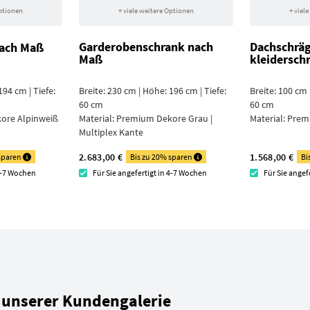
Optionen
+ viele weitere Optionen
+ viel
Garderoben­schrank nach
Dachschrä
nach Maß
Maß
kleidersch
194 cm | Tiefe:
Breite: 230 cm | Höhe: 196 cm | Tiefe:
Breite: 100 cm 
60 cm
60 cm
re Alpin­weiß
Material:
Premium Dekore Grau |
Material:
Prem
Multiplex Kante
2.683,00 €
1.568,00 €
 sparen
Bis zu 20% sparen
Bi
 4-7 Wochen
Für Sie angefertigt in 4-7 Wochen
Für Sie angef
 unserer Kundengalerie