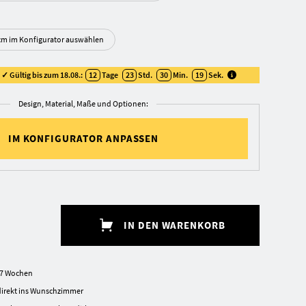
 cm im Konfigurator auswählen
✓ Gültig bis zum 18.08.:
12
Tage
23
Std.
30
Min.
18
Sek
.
Design, Material, Maße und Optionen:
IM KONFIGURATOR ANPASSEN
IN DEN WARENKORB
4-7 Wochen
irekt ins Wunschzimmer