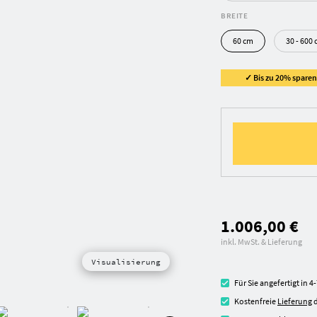
BREITE
60 cm
30 - 600
✓ Bis zu 20% sparen 
1.006,00 €
inkl. MwSt. & Lieferung
Visualisierung
Für Sie angefertigt in 
Kostenfreie
Lieferung
d