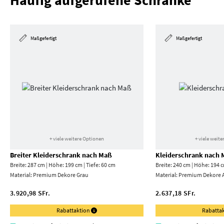
Häufig aufgerufene Schränke
Maßgefertigt
Maßgefertigt
+ viele weitere Optionen
+ viele weit
Breiter Kleiderschrank nach Maß
Kleiderschrank nach
Breite: 287 cm | Höhe: 199 cm | Tiefe: 60 cm
Breite: 240 cm | Höhe: 194 c
Material:
Premium Dekore Grau
Material:
Premium Dekore A
3.920,98 SFr.
2.637,18 SFr.
Rabattaktion
Rabatta