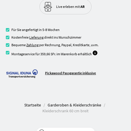
Live erleben
mit
AR
Für Sie angefertigt in 5-8 Wochen
Kostenfreie
Lieferung
direkt ins Wunschzimmer
Bequeme
Zahlung
per Rechnung, Paypal, Kreditkarte, uvm.
Montageservice für 359,66 SFr. im Warenkorb erhältlich
Pickawood Passgarantie inklusive
Startseite
Garderoben & Kleiderschränke
Kleiderschrank 60 cm breit