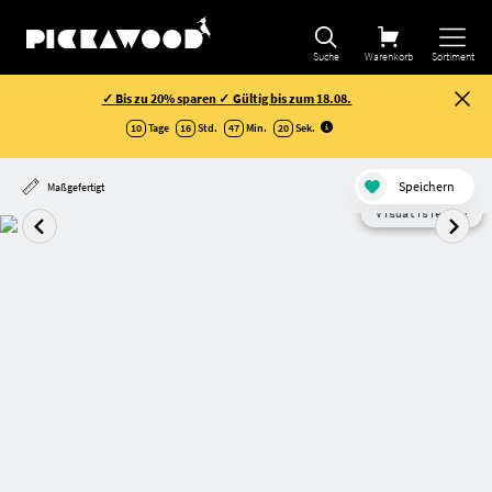
Suche
Warenkorb
Sortiment
✓ Bis zu 20% sparen ✓ Gültig bis zum 18.08.
10
Tage
16
Std.
47
Min.
19
Sek
.
Speichern
Maßgefertigt
Visualisierung