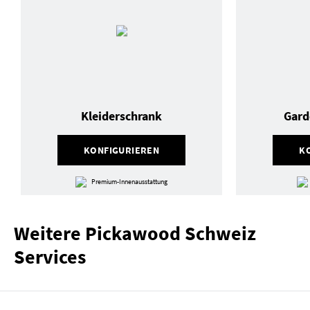
Kleiderschrank
Gard
KONFIGURIEREN
K
Premium-Innenausstattung
Weitere Pickawood Schweiz
Services