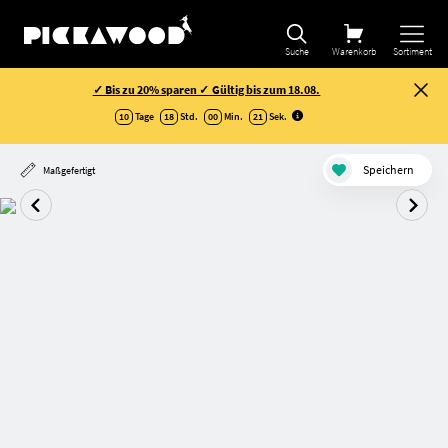
Suche
Warenkorb
Sortiment
✓ Bis zu 20% sparen ✓ Gültig bis zum 18.08.
10
Tage
18
Std.
00
Min.
20
Sek
.
Speichern
Maßgefertigt