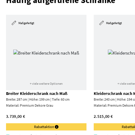
Häufig aufgerufene Schränke
Maßgefertigt
Maßgefertigt
+ viele weitere Optionen
+ viele weit
Breiter Kleiderschrank nach Maß
Kleiderschrank nach
Breite: 287 cm | Höhe: 199 cm | Tiefe: 60 cm
Breite: 240 cm | Höhe: 194 c
Material:
Premium Dekore Grau
Material:
Premium Dekore A
3.739,00 €
2.515,00 €
Rabattaktion
Rabatta