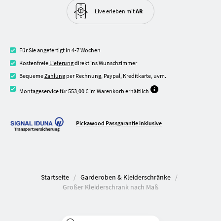
Live erleben
mit
AR
Für Sie angefertigt in 4-7 Wochen
Kostenfreie
Lieferung
direkt ins Wunschzimmer
Bequeme
Zahlung
per Rechnung, Paypal, Kreditkarte, uvm.
Montageservice für 553,00 € im Warenkorb erhältlich
Pickawood Passgarantie inklusive
Startseite
Garderoben & Kleiderschränke
Großer Kleiderschrank nach Maß