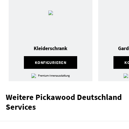
Kleiderschrank
Gard
KONFIGURIEREN
K
Premium-Innenausstattung
Weitere Pickawood Deutschland
Services