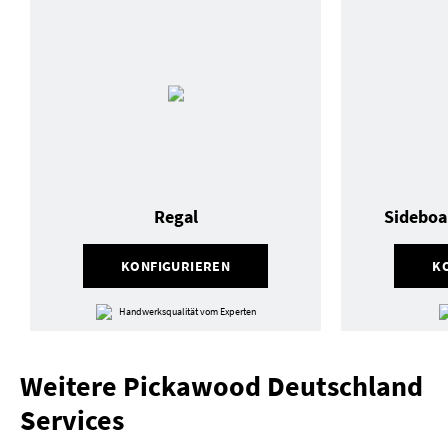
Regal
Sideboa
KONFIGURIEREN
K
Handwerksqualität vom Experten
Weitere Pickawood Deutschland
Services