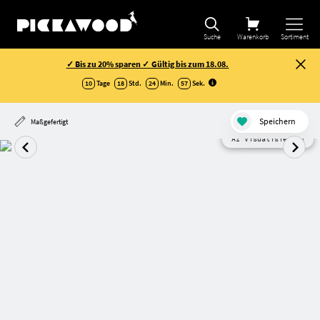
Suche
Warenkorb
Sortiment
✓ Bis zu 20% sparen ✓ Gültig bis zum 18.08.
10
Tage
18
Std.
24
Min.
56
Sek
.
Speichern
Maßgefertigt
AI Visualisierung