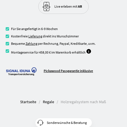
Live erleben
mit
AR
Für Sie angefertigt in 6-9 Wochen
Kostenfreie
Lieferung
direkt ins Wunschzimmer
Bequeme
Zahlung
per Rechnung, Paypal, Kreditkarte, uvm.
Montageservice für 458,00 € im Warenkorb erhältlich
Pickawood Passgarantie inklusive
Startseite
Regale
Holzregalsystem nach Maß
Sonderwünsche & Beratung