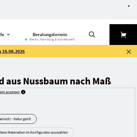
lfe
Beratungstermin
Berlin, Hamburg & bundesweit
m 18.08.2026
d aus Nussbaum nach Maß
gen anzeigen
Nussbaum (amerika­nisch) - Natur geölt
itere Materialien im Konfigurator auswählen