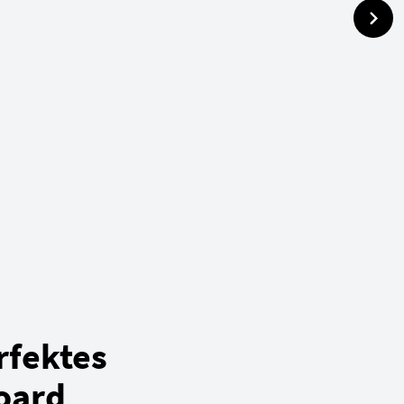
rfektes
oard