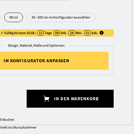
98 cm
30 - 600 cm im Konfigurator auswählen
✓ Gültig bis zum 18.08.:
12
Tage
04
Std.
24
Min.
51
Sek
.
Design, Material, Maße und Optionen:
IM KONFIGURATOR ANPASSEN
IN DEN WARENKORB
6-9 Wochen
irekt ins Wunschzimmer