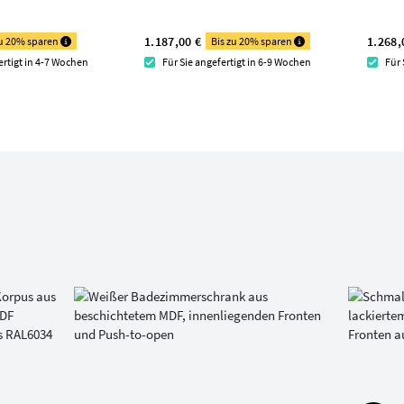
1.187,00 €
1.268,
zu 20% sparen
Bis zu 20% sparen
ertigt in 4-7 Wochen
Für Sie angefertigt in 6-9 Wochen
Für 