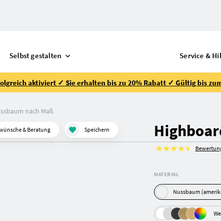
Selbst gestalten
Service & Hi
lgreich aktiviert ✓ Sie erhalten bis zu 20% Rabatt ✓ Gültig bis zu
ussbaum nach Maß
Highboar
wünsche & Beratung
Speichern
Bewertun
MATERIAL
We