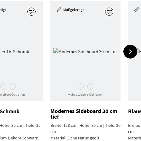
tigt
Maßgefertigt
Bearbeiten
Bearbeiten
e weitere Optionen
+ viele weitere Optionen
Modernes Sideboard 30 cm
-Schrank
Blaue
tief
 Höhe: 35 cm | Tiefe: 35
Breite: 128 cm | Höhe: 70 cm | Tiefe: 30
Breite:
cm
cm
ium Dekore Schwarz
Material:
Eiche Natur geölt
Materi