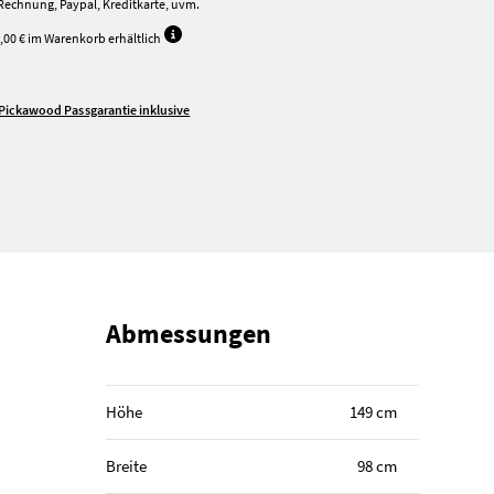
Rechnung, Paypal, Kreditkarte, uvm.
,00 € im Warenkorb erhältlich
Pickawood Passgarantie inklusive
Abmessungen
Höhe
149 cm
Breite
98 cm