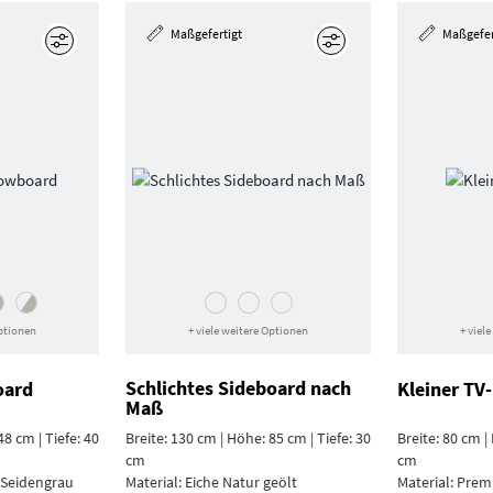
Maßgefertigt
Maßgefer
Bearbeiten
Bearbeiten
Optionen
+ viele weitere Optionen
+ viel
Schlichtes Sideboard nach
oard
Kleiner TV
Maß
48 cm | Tiefe: 40
Breite: 130 cm | Höhe: 85 cm | Tiefe: 30
Breite: 80 cm |
cm
cm
 Seiden­grau
Material:
Eiche Natur geölt
Material:
Prem