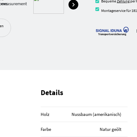
Bequeme
Zahlung
per 
Montageservice für 181
ben
Details
Holz
Nussbaum (amerika­nisch)
Farbe
Natur geölt