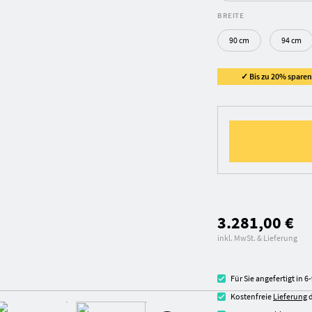
BREITE
90 cm
94 cm
✓ Bis zu 20% sparen 
3.281,00 €
inkl. MwSt. & Lieferung
Für Sie angefertigt in 
Kostenfreie
Lieferung
d