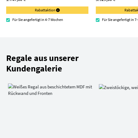
Rabattaktion
Rabatta
Für Sie angefertigt in 4-7 Wochen
Für Sie angefertigt in 
Regale aus unserer
Kundengalerie