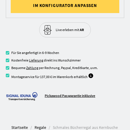
IM KONFIGURATOR ANPASSEN
Live erleben
mit
AR
Für Sie angefertigt in 6-9 Wochen
Kostenfreie
Lieferung
direkt ins Wunschzimmer
Bequeme
Zahlung
per Rechnung, Paypal, Kreditkarte, uvm.
Montageservice für 137,00 € im Warenkorb erhältlich
Pickawood Passgarantie inklusive
Startseite
Regale
Schmales Bücherregal aus Kernbuche