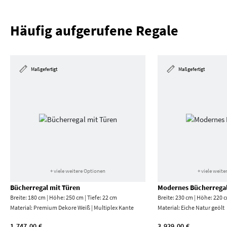
Häufig aufgerufene Regale
Maßgefertigt
Maßgefertigt
+ viele weitere Optionen
+ viele weit
Bücherregal mit Türen
Modernes Bücherrega
Breite: 180 cm | Höhe: 250 cm | Tiefe: 22 cm
Breite: 230 cm | Höhe: 220 c
Material:
Premium Dekore Weiß | Multiplex Kante
Material:
Eiche Natur geölt
1.747,00 €
3.929,00 €