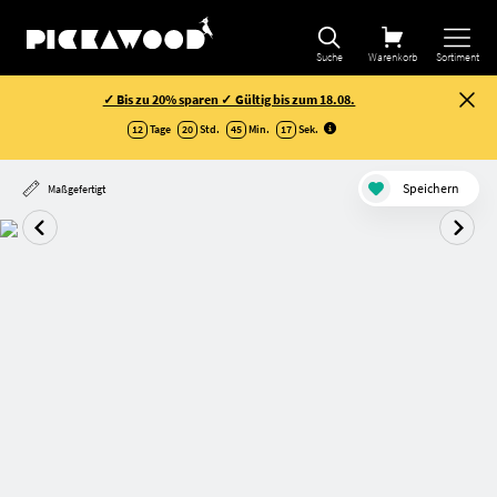
Suche
Warenkorb
Sortiment
✓ Bis zu 20% sparen ✓ Gültig bis zum 18.08.
12
Tage
20
Std.
45
Min.
16
Sek
.
Speichern
Maßgefertigt