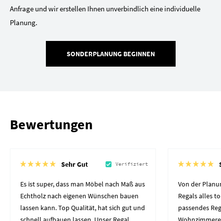
Anfrage und wir erstellen Ihnen unverbindlich eine individuelle
Planung.
SONDERPLANUNG BEGINNEN
Bewertungen
Sehr Gut
Verifiziert
Es ist super, dass man Möbel nach Maß aus
Von der Planun
Echtholz nach eigenen Wünschen bauen
Regals alles to
lassen kann. Top Qualität, hat sich gut und
passendes Reg
schnell aufbauen lassen. Unser Regal
Wohnzimmerec