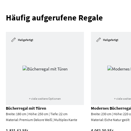
Häufig aufgerufene Regale
Maßgefertigt
Maßgefertigt
+ viele weitere Optionen
+ viele weit
Bücherregal mit Türen
Modernes Bücherrega
Breite: 180 cm | Höhe: 250 cm | Tiefe: 22 cm
Breite: 230 cm | Höhe: 220 c
Material:
Premium Dekore Weiß | Multiplex Kante
Material:
Eiche Natur geölt
1.831,62 SFr.
4.042,50 SFr.