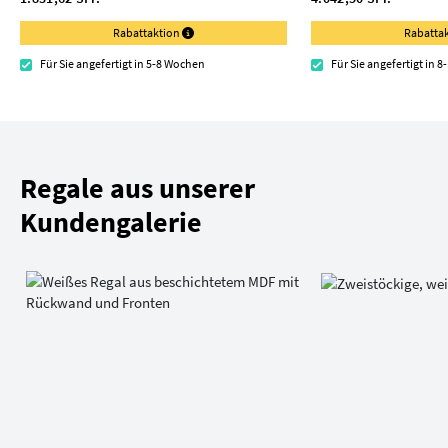
Rabattaktion
Rabatta
Für Sie angefertigt in 5-8 Wochen
Für Sie angefertigt in 
Regale aus unserer
Kundengalerie