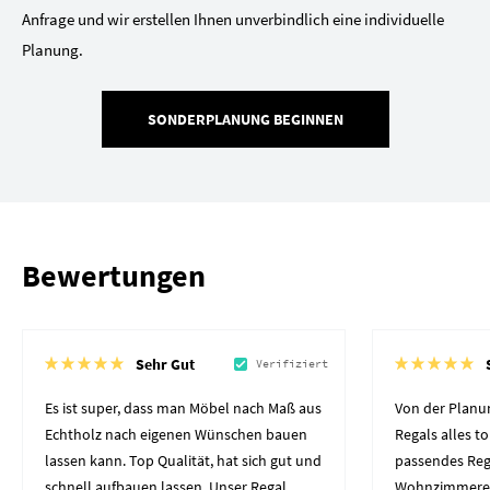
Anfrage und wir erstellen Ihnen unverbindlich eine individuelle
Planung.
SONDERPLANUNG BEGINNEN
Bewertungen
Sehr Gut
Verifiziert
Es ist super, dass man Möbel nach Maß aus
Von der Planun
Echtholz nach eigenen Wünschen bauen
Regals alles to
lassen kann. Top Qualität, hat sich gut und
passendes Reg
schnell aufbauen lassen. Unser Regal
Wohnzimmerec