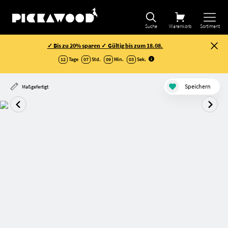
Suche
Warenkorb
Sortiment
✓ Bis zu 20% sparen ✓ Gültig bis zum 18.08.
12
Tage
07
Std.
09
Min.
03
Sek
.
Speichern
Maßgefertigt