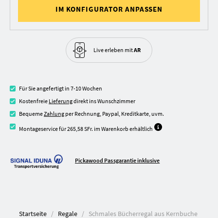
IM KONFIGURATOR ANPASSEN
Live erleben
mit
AR
Für Sie angefertigt in 7-10 Wochen
Kostenfreie
Lieferung
direkt ins Wunschzimmer
Bequeme
Zahlung
per Rechnung, Paypal, Kreditkarte, uvm.
Montageservice für 265,58 SFr. im Warenkorb erhältlich
Pickawood Passgarantie inklusive
Startseite
Regale
Schmales Bücherregal aus Kernbuche