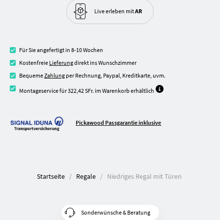
Live erleben
mit
AR
Für Sie angefertigt in 8-10 Wochen
Kostenfreie
Lieferung
direkt ins Wunschzimmer
Bequeme
Zahlung
per Rechnung, Paypal, Kreditkarte, uvm.
Montageservice für 322,42 SFr. im Warenkorb erhältlich
Pickawood Passgarantie inklusive
Startseite
Regale
Niedriges Regal mit Türen
Sonderwünsche & Beratung