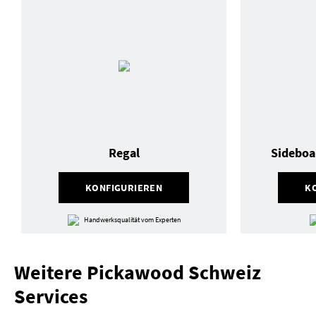
Regal
Sideboa
KONFIGURIEREN
K
Handwerksqualität vom Experten
Weitere Pickawood Schweiz
Services