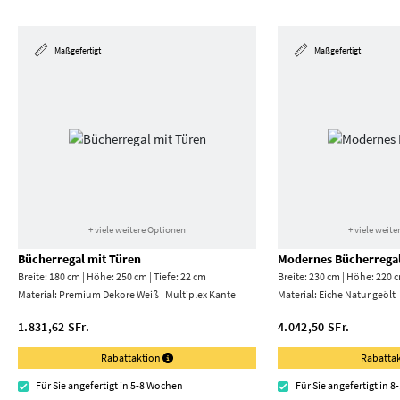
Maßgefertigt
Maßgefertigt
+ viele weitere Optionen
+ viele weit
Bücherregal mit Türen
Modernes Bücherrega
Breite: 180 cm | Höhe: 250 cm | Tiefe: 22 cm
Breite: 230 cm | Höhe: 220 c
Material:
Premium Dekore Weiß | Multiplex Kante
Material:
Eiche Natur geölt
1.831,62 SFr.
4.042,50 SFr.
Rabattaktion
Rabatta
Für Sie angefertigt in 5-8 Wochen
Für Sie angefertigt in 