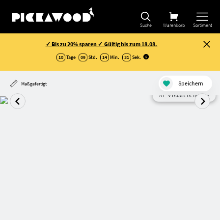
Suche
Warenkorb
Sortiment
✓ Bis zu 20% sparen ✓ Gültig bis zum 18.08.
10
Tage
09
Std.
14
Min.
31
Sek
.
Speichern
Maßgefertigt
AI Visualisierung