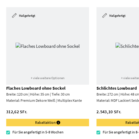
Maßgefertigt
Maßgefertigt
+ viele weitere Optionen
+ viele weit
Flaches Lowboard ohne Sockel
Schlichtes Lowboard
Breite: 120 cm | Höhe: 35 cm | Tiefe: 30 cm
Breite: 272 cm | Höhe: 48 cm
Material:
Premium Dekore Weiß | Multiplex Kante
Material:
MDF Lackiert Seid
312,62 SFr.
2.543,10 SFr.
Rabattaktion
Rabatta
Für Sie angefertigt in 5-8 Wochen
Für Sie angefertigt in 