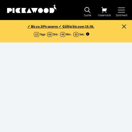
Suche
Warenkorb
Sortiment
✓ Bis zu 20% sparen ✓ Gültig bis zum 18.08.
12
Tage
00
Std.
45
Min.
32
Sek
.