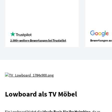
2.000+ weitere Bewertungen bei Trustpilot
Bewertungen au
Lowboard als TV Möbel
Ein Lowboard bietet die
ideale Basis für Ihr Heimkino
, da es