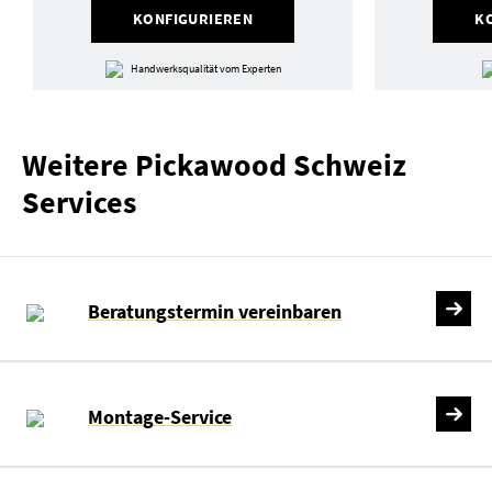
KONFIGURIEREN
K
Handwerksqualität vom Experten
Weitere Pickawood Schweiz
Services
Beratungstermin vereinbaren
Montage-Service