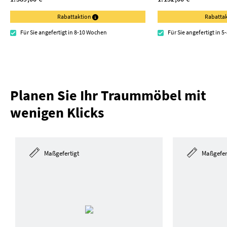
Rabattaktion
Rabatta
Für Sie angefertigt in 8-10 Wochen
Für Sie angefertigt in 
Planen Sie Ihr Traummöbel mit
wenigen Klicks
Maßgefertigt
Maßgefer