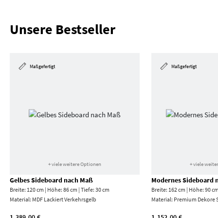
Unsere Bestseller
Maßgefertigt
Maßgefertigt
+ viele weitere Optionen
+ viele weit
Gelbes Sideboard nach Maß
Modernes Sideboard 
Breite: 120 cm | Höhe: 86 cm | Tiefe: 30 cm
Breite: 162 cm | Höhe: 90 cm
Material:
MDF Lackiert Verkehrs­gelb
Material:
Premium Dekore S
1.389,00 €
1.152,00 €