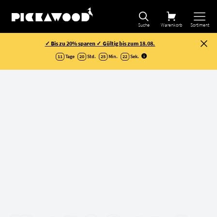
Suche
Warenkorb
Sortiment
✓ Bis zu 20% sparen ✓ Gültig bis zum 18.08.
11
Tage
20
Std.
25
Min.
22
Sek
.