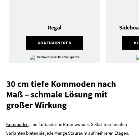
Regal
Sideboa
KONFIGURIEREN
K
Handwerksqualität vom Experten
30 cm tiefe Kommoden nach
Maß – schmale Lösung mit
großer Wirkung
Kommoden
sind fantastische Raumwunder. Selbst in schmalen
Varianten bieten sie jede Menge Stauraum auf mehreren Etagen.